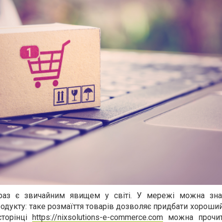
араз є звичайним явищем у світі. У мережі можна зна
одукту: таке розмаїття товарів дозволяє придбати хороший
сторінці
https://nixsolutions-e-commerce.com
можна прочит