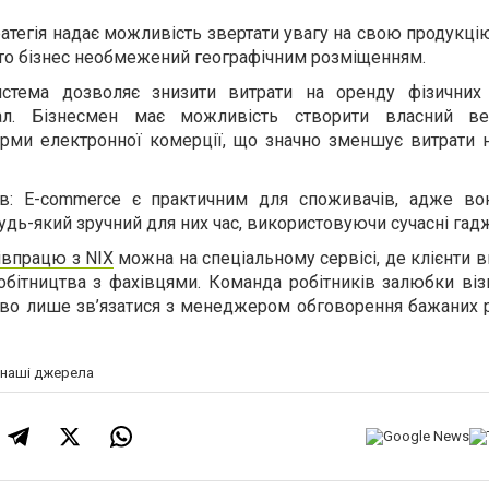
атегія надає можливість звертати увагу на свою продукцію
тобто бізнес необмежений географічним розміщенням.
истема дозволяє знизити витрати на оренду фізичних 
ал. Бізнесмен має можливість створити власний ве
рми електронної комерції, що значно зменшує витрати 
тів: E-commerce є практичним для споживачів, адже в
удь-який зручний для них час, використовуючи сучасні гад
івпрацю з NIX
можна на спеціальному сервісі, де клієнти 
обітництва з фахівцями. Команда робітників залюбки віз
иво лише зв’язатися з менеджером обговорення бажаних р
а наші джерела