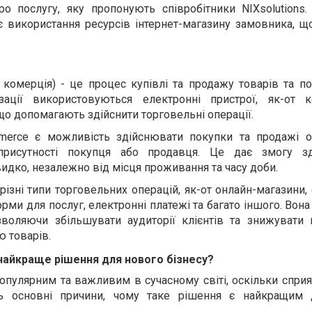
о послугу, яку пропонують співробітники NIXsolutions
є використання ресурсів інтернет-магазину замовника, щ
комерція) - це процес купівлі та продажу товарів та по
ації
використовуються електронні пристрої,
як-от
ко
що допомагають здійснити торговельні операції.
merce
є можливість здійснювати покупки та продажі о
 присутності покупця або продавця.
Це дає змогу зд
идко, незалежно від місця проживання
та часу доби
.
різні типи торговельних операцій, як-от онлайн-магазини,
орми для послуг, електронні платежі та багато іншого. Во
зволяючи збільшувати аудиторії клієнтів та знижувати 
ю товарів.
найкраще рішення для нового бізнесу?
опулярним та важливим в сучасному світі, оскільки сприя
Ось основні причини, чому таке рішення є найкращим