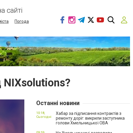
а сайті
міста
Погода
 NIXsolutions?
Останні новини
10:18,
Хабар за підписання контрактів з
Сьогодні
ремонту доріг: викрили заступника
голови Хмельницької ОВА
09:59,