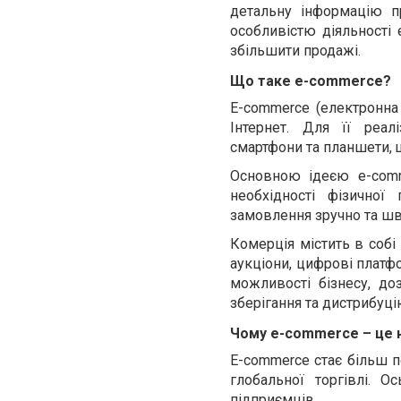
детальну інформацію пр
особливістю діяльності 
збільшити продажі.
Що таке e-commerce?
E
-
commerce
(електронна 
Інтернет. Для її реаліз
смартфони та планшети,
Основною ідеєю
e
-
com
необхідності фізичної
замовлення
зручно та шв
Комерція містить в собі 
аукціони, цифрові платф
можливості бізнесу, до
зберігання та дистрибуці
Чому e-commerce – це 
E
-
commerce
стає більш п
глобальної торгівлі. 
підприємців.