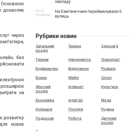
закладу
. Основною
о дозволяє
09:12,
На Камʼянеччині перейменували 6
3 серпня
вулиць
слуг через
Рубрики новин
мп'ютери,
Загальний
Техніка
Здоров'я
розділ
нлайн, без
Туризм
Нерухомість
Транспорт
ійснювати
Будівництво
Відпочинок
Розваги
Бізнес
Меблі
Спорт
 електронні
на розширює
Жіночий
Інтернет
Культура
розділ
витрати на
Економіка
Інтер'єр
Мода
Кулінарія
Послуги
Родина
є розвитку
Подорожі
Робота
Дитячий
розділ
 для нових