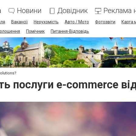
а
Новини
Довідник
Реклама н
лля
Вакансії
Нерухомість
Авто / Мото
Фотозвіти
Карта 
олошення
Помічник
Питання-Відповідь
olutions?
ть послуги e-commerce від