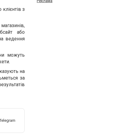
Реклама
 клієнтів з
магазинів,
бсайт або
на ведення
они можуть
жети.
вказують на
ьметься за
езультатів