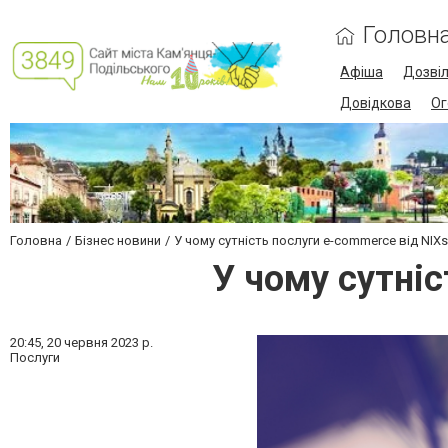
Головн
Афіша
Дозві
Довідкова
Ог
Головна
Бізнес новини
У чому сутність послуги e-commerce від NIXs
У чому сутніс
20:45,
20 червня 2023 р.
Послуги