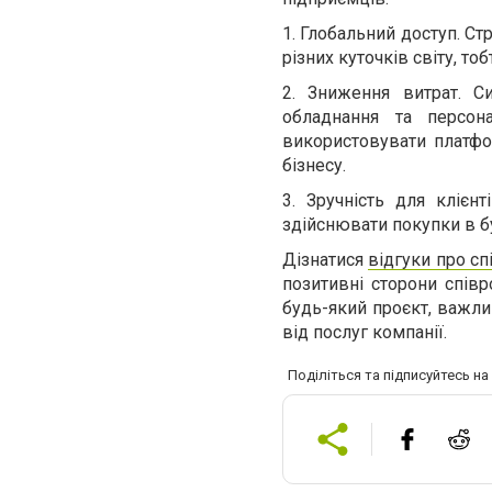
1.
Глобальний доступ. Стр
різних куточків світу, 
2.
Зниження витрат. С
обладнання та персон
використовувати платфо
бізнесу.
3.
Зручність для клієн
здійснювати покупки в б
Дізнатися
відгуки про сп
позитивні сторони співр
будь-який проєкт, важл
від послуг компанії.
Поділіться та підписуйтесь н