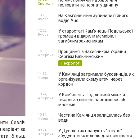
На Хмельниччині дозволили
Сьогодні
полювати на пернату дичину
13:20,
На Камʼянеччині зупинили п'яного
Вчора
водія Audi
12:20,
У старостаті Кам’янець-Подільської
Вчора
громади відкрили меморіал
загиблим захисникам
15:08,
Прощання із Захисником України
4 серпня
Сергієм Вільчинським
Некролог
14:52,
У Кам’янці затримали буковинців, які
4 серпня
організували схему втечі через
кордон
10:24,
У Кам’янець-Подільській міській
4 серпня
лікарні за липень народилося 56
малюків
10:14,
Частина Кам'янця залишилась без
4 серпня
води
йти безліч
 варіант за
09:21,
У Дунаївцях планують "з нуля"
3 серпня
ати більш
збудувати котельню для освітнього