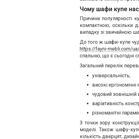
Чому шафи купе нас
Причини популярності к
компактною, оскільки дл
випадку зі звичайною ш
До того ж шафи-купе чуд
https://fayni-mebli.com/u
спальню, що є сьогодні 
Загальний перелік перев
універсальність;
високі ергономічні я
чудовий зовнішній 
варіативність конст
різноманітні параме
З точки зору конструкці
моделі. Також шафу-купе
кількість дверцят, дизай