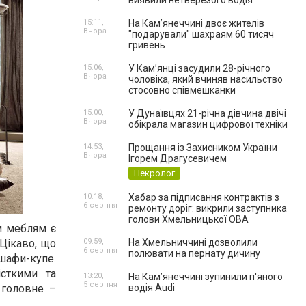
виявили нетверезого водія
15:11,
На Камʼянеччині двоє жителів
Вчора
"подарували" шахраям 60 тисяч
гривень
15:06,
У Камʼянці засудили 28-річного
Вчора
чоловіка, який вчиняв насильство
стосовно співмешканки
15:00,
У Дунаївцях 21-річна дівчина двічі
Вчора
обікрала магазин цифрової техніки
14:53,
Прощання із Захисником України
Вчора
Ігорем Драгусевичем
Некролог
10:18,
Хабар за підписання контрактів з
6 серпня
ремонту доріг: викрили заступника
голови Хмельницької ОВА
м меблям є
 Цікаво, що
09:59,
На Хмельниччині дозволили
6 серпня
полювати на пернату дичину
шафи-купе.
сткими та
13:20,
На Камʼянеччині зупинили п'яного
5 серпня
 головне –
водія Audi