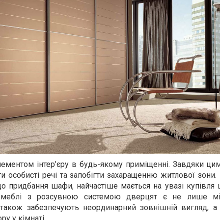
ментом інтер’єру в будь-якому приміщенні. Завдяки ци
 особисті речі та запобігти захаращенню житлової зони.
о придбання шафи, найчастіше мається на увазі купівля 
 меблі з розсувною системою дверцят є не лише мі
 також забезпечують неординарний зовнішній вигляд, а
у у кімнаті.