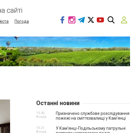
а сайті
міста
Погода
Останні новини
15:30,
Призначено службове розслідування
Вчора
пожежі на сміттєзвалищі у Кам’янці
15:21,
У Кам’янці-Подільському патрульні
Вчора