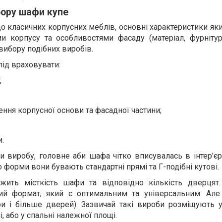
бору шафи купе
о класичних корпусних меблів, основні характеристики яки
и корпусу та особливостями фасаду (матеріал, фурнітура
 вибору подібних виробів.
ід враховувати:
;
ення корпусної основи та фасадної частини;
и.
 виробу, головне аби шафа чітко вписувалась в інтер’єр.
 форми вони бувають стандартні прямі та Г-подібні кутові.
ить місткість шафи та відповідно кількість дверцят.
й формат, який є оптимальним та універсальним. Але
ри і більше дверей). Зазвичай такі вироби розміщують у
і, або у спальні належної площі.