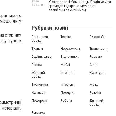
12:20,
У старостаті Кам’янець-Подільської
5 серпня
громади відкрили меморіал
загиблим захисникам
ерцятами є
ісця, як у
Рубрики новин
на сторінку
Загальний
Техніка
Здоров'я
афу купе в
розділ
Туризм
Нерухомість
Транспорт
Будівництво
Відпочинок
Розваги
Бізнес
Меблі
Спорт
Жіночий
Інтернет
Культура
розділ
Економіка
Інтер'єр
Мода
Кулінарія
Послуги
Родина
Подорожі
Робота
Дитячий
асиметричні
розділ
матеріали,
Реклама