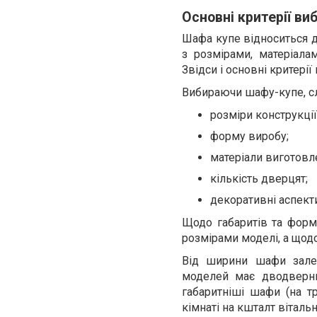
Основні критерії ви
Шафа купе відноситься д
з розмірами, матеріалам
Звідси і основні критерії
Вибираючи шафу-купе, сл
розміри конструкції
форму виробу;
матеріали виготовл
кількість дверцят;
декоративні аспект
Щодо габаритів та форми
розмірами моделі, а щодо
Від ширини шафи залеж
моделей має дводверни
габаритніші шафи (на т
кімнаті на кшталт вітальн