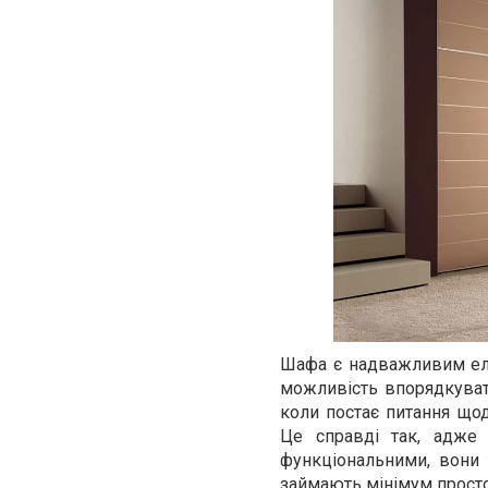
Шафа є надважливим еле
можливість впорядкувати
коли постає питання щод
Це справді так, адже
функціональними, вони
займають мінімум простор