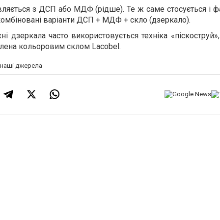
ляється з ДСП або МДФ (рідше). Те ж саме стосується і ф
омбіновані варіанти ДСП + МДФ + скло (дзеркало).
і дзеркала часто використовується техніка «піскоструй»
лена кольоровим склом Lacobel.
а наші джерела