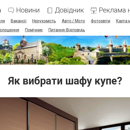
а
Новини
Довідник
Реклама н
лля
Вакансії
Нерухомість
Авто / Мото
Фотозвіти
Карта 
олошення
Помічник
Питання-Відповідь
Як вибрати шафу купе?