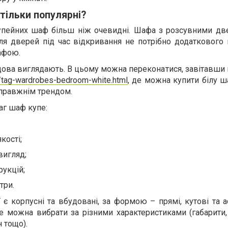
тільки популярні?
упейних шаф більш ніж очевидні. Шафа з розсувними дв
я дверей під час відкривання не потрібно додаткового м
афою.
ова виглядають. В цьому можна переконатися, завітавши 
a/tag-wardrobes-bedroom-white.html
, де можна купити білу ш
справжнім трендом.
аг шаф купе:
кості;
вигляд;
рукцій;
три.
ї є корпусні та вбудовані, за формою – прямі, кутові та 
 можна вибрати за різними характеристиками (габарити, 
н тощо).