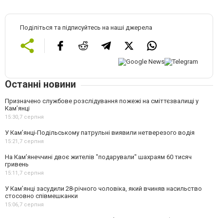
Поділіться та підписуйтесь на наші джерела
Останні новини
Призначено службове розслідування пожежі на сміттєзвалищі у
Кам’янці
15:30,
7 серпня
У Кам’янці-Подільському патрульні виявили нетверезого водія
15:21,
7 серпня
На Камʼянеччині двоє жителів "подарували" шахраям 60 тисяч
гривень
15:11,
7 серпня
У Камʼянці засудили 28-річного чоловіка, який вчиняв насильство
стосовно співмешканки
15:06,
7 серпня