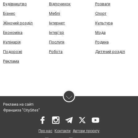
Будівництво
Відпочинок
Розваги
Бізнес
Меблі
Спорт
Жіночий розділ
Інтернет
Культура
Економіка
Інтер'єр
Мода
Кулінарія
Послуги
Родина
Подорожі
Робота
Дитячий розділ
Реклама
Реклама на сайті
Франшиза "CitySites"
Про нас
Контакти
Автори проєкту