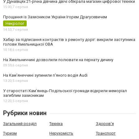
У Дунаївцях 21-річна дівчина двічі обікрала магазин цифрової техніки
15:00,
7 серпня
Прощання із Захисником України Ігорем Драгусевичем
Некролог
14:53,
7 серпня
Хабар за підписання контрактів з ремонту доріг: викрили заступника
голови Хмельницької ОВА
10:18,
6 серпня
На Хмельниччині дозволили полювати на пернату дичину
09:59,
6 серпня
На Камʼянеччині зупинили п'яного водія Audi
13:20,
5 серпня
У старостаті Кам’янець-Подільської громади відкрили меморіал
загиблим захисникам
12:20,
5 серпня
Рубрики новин
Загальний розділ
Техніка
Здоров'я
Туризм
Нерухомість
Транспорт