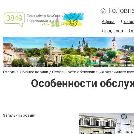
Головн
Афіша
Дозві
Довідкова
Ог
Головна
Бізнес новини
Особенности обслуживания различного кух
Особенности обслуж
Загальний розділ