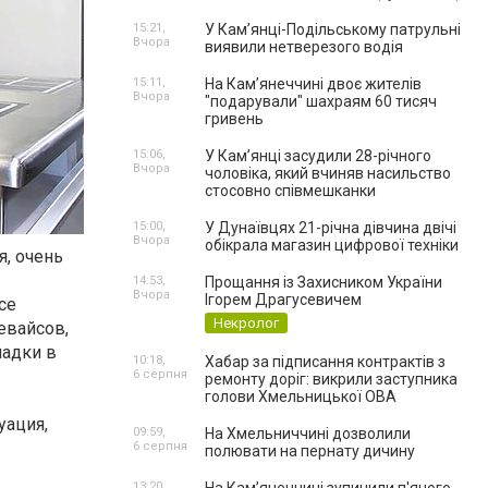
15:21,
У Кам’янці-Подільському патрульні
Вчора
виявили нетверезого водія
15:11,
На Камʼянеччині двоє жителів
Вчора
"подарували" шахраям 60 тисяч
гривень
15:06,
У Камʼянці засудили 28-річного
Вчора
чоловіка, який вчиняв насильство
стосовно співмешканки
15:00,
У Дунаївцях 21-річна дівчина двічі
Вчора
обікрала магазин цифрової техніки
я, очень
14:53,
Прощання із Захисником України
Вчора
Ігорем Драгусевичем
се
Некролог
евайсов,
ладки в
10:18,
Хабар за підписання контрактів з
6 серпня
ремонту доріг: викрили заступника
голови Хмельницької ОВА
уация,
09:59,
На Хмельниччині дозволили
6 серпня
полювати на пернату дичину
13:20,