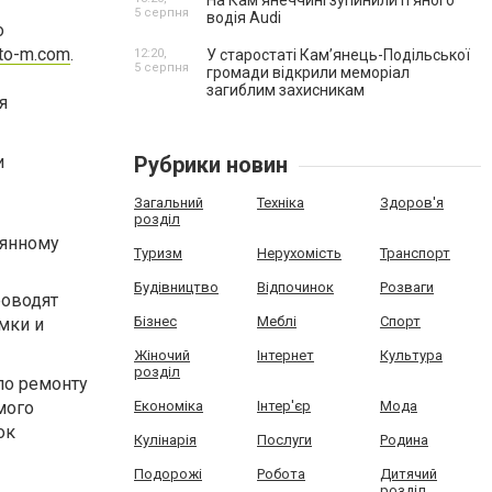
На Камʼянеччині зупинили п'яного
5 серпня
водія Audi
о
to-m.com
.
12:20,
У старостаті Кам’янець-Подільської
5 серпня
громади відкрили меморіал
загиблим захисникам
я
и
Рубрики новин
Загальний
Техніка
Здоров'я
розділ
оянному
Туризм
Нерухомість
Транспорт
Будівництво
Відпочинок
Розваги
роводят
Бізнес
Меблі
Спорт
мки и
Жіночий
Інтернет
Культура
розділ
по ремонту
мого
Економіка
Інтер'єр
Мода
ок
Кулінарія
Послуги
Родина
Подорожі
Робота
Дитячий
розділ