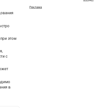
Реклама
дования
ыстро
 при этом
я,
ти с
может
ходимо
ания в