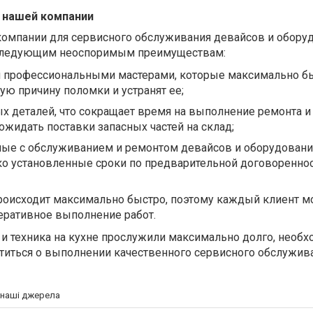
 нашей компании
компании для сервисного обслуживания девайсов и обору
я следующим неоспоримым преимуществам:
я профессиональными мастерами, которые максимально б
ю причину поломки и устранят ее;
х деталей, что сокращает время на выполнение ремонта и
ожидать поставки запасных частей на склад;
ные с обслуживанием и ремонтом девайсов и оборудовани
ко установленные сроки по предварительной договореннос
происходит максимально быстро, поэтому каждый клиент 
еративное выполнение работ.
 и техника на кухне прослужили максимально долго, необ
титься о выполнении качественного сервисного обслужив
а наші джерела