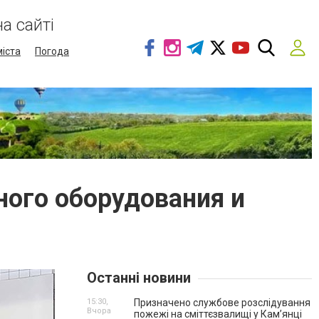
а сайті
міста
Погода
ного оборудования и
Останні новини
15:30,
Призначено службове розслідування
Вчора
пожежі на сміттєзвалищі у Кам’янці