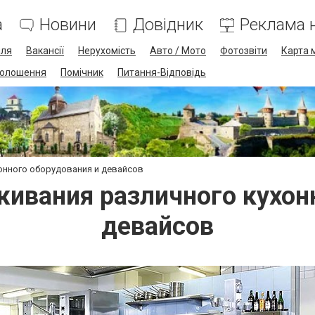
а
Новини
Довідник
Реклама н
лля
Вакансії
Нерухомість
Авто / Мото
Фотозвіти
Карта 
олошення
Помічник
Питання-Відповідь
онного оборудования и девайсов
ивания различного кухон
девайсов