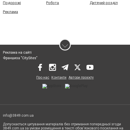
Подорожі
Робота
Дитячий розділ
Реклама
Реклама на сайті
Франшиза "CitySites"
Про нас
Контакти
Автори проєкту
info@3849.com.ua
Допускається цитування матеріалів без отримання попередньої згоди
3849.com.ua за умови розміщення в тексті обов'язкового посилання на