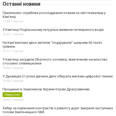
Останні новини
Призначено службове розслідування пожежі на сміттєзвалищі у
Кам’янці
15:30,
7 серпня
У Кам’янці-Подільському патрульні виявили нетверезого водія
15:21,
7 серпня
На Камʼянеччині двоє жителів "подарували" шахраям 60 тисяч
гривень
15:11,
7 серпня
У Камʼянці засудили 28-річного чоловіка, який вчиняв насильство
стосовно співмешканки
15:06,
7 серпня
У Дунаївцях 21-річна дівчина двічі обікрала магазин цифрової техніки
15:00,
7 серпня
Прощання із Захисником України Ігорем Драгусевичем
Некролог
14:53,
7 серпня
Хабар за підписання контрактів з ремонту доріг: викрили заступника
голови Хмельницької ОВА