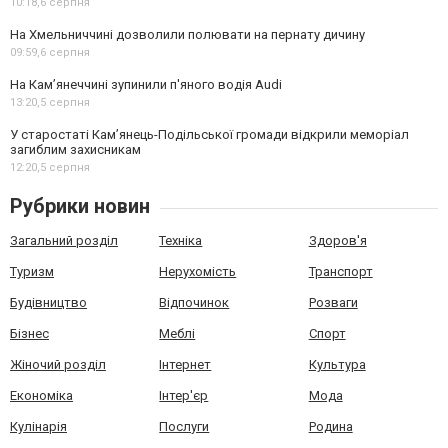
10:18,
6 серпня
На Хмельниччині дозволили полювати на пернату дичину
09:59,
6 серпня
На Камʼянеччині зупинили п'яного водія Audi
13:20,
5 серпня
У старостаті Кам’янець-Подільської громади відкрили меморіал
загиблим захисникам
12:20,
5 серпня
Рубрики новин
Загальний розділ
Техніка
Здоров'я
Туризм
Нерухомість
Транспорт
Будівництво
Відпочинок
Розваги
Бізнес
Меблі
Спорт
Жіночий розділ
Інтернет
Культура
Економіка
Інтер'єр
Мода
Кулінарія
Послуги
Родина