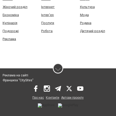
Жіночий розділ
Інтернет
Культура
Економіка
Інтер'єр
Мода
Кулінарія
Послуги
Родина
Подорожі
Робота
Дитячий розділ
Реклама
Реклама на сайті
Франшиза "CitySites"
Про нас
Контакти
Автори проєкту