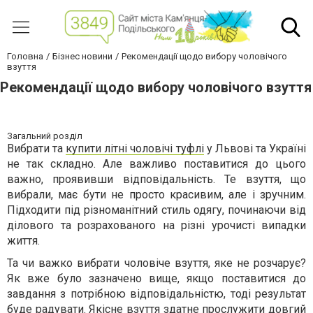
Головна
Бізнес новини
Рекомендації щодо вибору чоловічого
взуття
Рекомендації щодо вибору чоловічого взуття
Загальний розділ
Вибрати та
купити літні чоловічі туфлі
у Львові та Україні
не так складно. Але важливо поставитися до цього
важно, проявивши відповідальність. Те взуття, що
вибрали, має бути не просто красивим, але і зручним.
Підходити під різноманітний стиль одягу, починаючи від
ділового та розрахованого на різні урочисті випадки
життя.
Та чи важко вибрати чоловіче взуття, яке не розчарує?
Як вже було зазначено вище, якщо поставитися до
завдання з потрібною відповідальністю, тоді результат
буде радувати. Якісне взуття здатне прослужити довгий