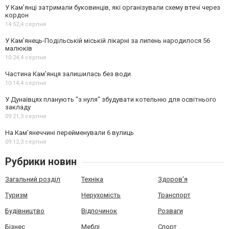
У Кам’янці затримали буковинців, які організували схему втечі через
кордон
14:52,
4 серпня
У Кам’янець-Подільській міській лікарні за липень народилося 56
малюків
10:24,
4 серпня
Частина Кам'янця залишилась без води
10:14,
4 серпня
У Дунаївцях планують "з нуля" збудувати котельню для освітнього
закладу
09:21,
3 серпня
На Камʼянеччині перейменували 6 вулиць
09:12,
3 серпня
Рубрики новин
Загальний розділ
Техніка
Здоров'я
Туризм
Нерухомість
Транспорт
Будівництво
Відпочинок
Розваги
Бізнес
Меблі
Спорт