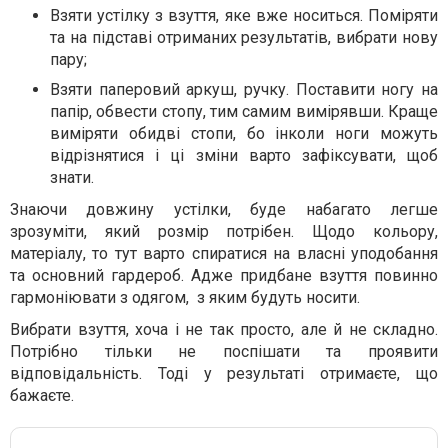
Взяти устілку з взуття, яке вже носиться. Поміряти
та на підставі отриманих результатів, вибрати нову
пару;
Взяти паперовий аркуш, ручку. Поставити ногу на
папір, обвести стопу, тим самим вимірявши. Краще
виміряти обидві стопи, бо інколи ноги можуть
відрізнятися і ці зміни варто зафіксувати, щоб
знати.
Знаючи довжину устілки, буде набагато легше
зрозуміти, який розмір потрібен. Щодо кольору,
матеріалу, то тут варто спиратися на власні уподобання
та основний гардероб. Адже придбане взуття повинно
гармоніювати з одягом,
з яким будуть носити.
Вибрати взуття, хоча і не так просто, але й не складно.
Потрібно тільки не поспішати та проявити
відповідальність. Тоді у результаті отримаєте, що
бажаєте.