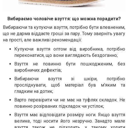
Вибираємо чоловіче взуття: що можна порадити?
Вибираючи та купуючи взуття, потрібно бути впевненим,
що не дарма віддаєте гроші за пару. Тому зверніть увагу
на прості, але важливі рекомендації:
Купуючи взуття оптом від виробника, потрібно
переконатися, що вони виглядають бездоганно;
Взуття не повинно бути пошкодженим, без
виробничих дефектів;
Вибираючи взуття зі шкіри, потрібно
прослідкувати, щоб матеріал був м’яким та
гладким на дотик;
Варто перевірити чи не має на туфлях складок. Не
повинно розірваних підкладок чи устілок;
Взуття має відповідати розміру ноги. Якщо взуття
велике, тоді носити його незручно. Занадто мале
взуття також не підходить, у такому ходити