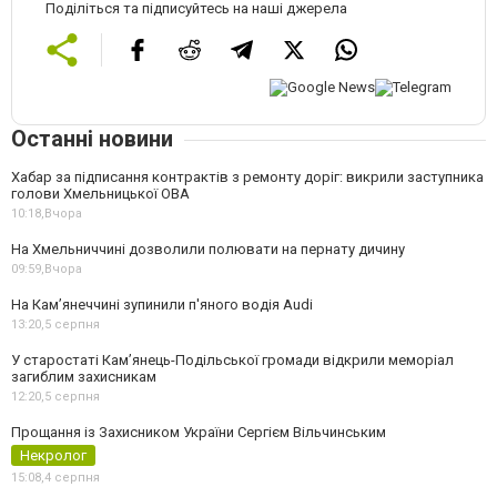
Поділіться та підписуйтесь на наші джерела
Останні новини
Хабар за підписання контрактів з ремонту доріг: викрили заступника
голови Хмельницької ОВА
10:18,
Вчора
На Хмельниччині дозволили полювати на пернату дичину
09:59,
Вчора
На Камʼянеччині зупинили п'яного водія Audi
13:20,
5 серпня
У старостаті Кам’янець-Подільської громади відкрили меморіал
загиблим захисникам
12:20,
5 серпня
Прощання із Захисником України Сергієм Вільчинським
Некролог
15:08,
4 серпня