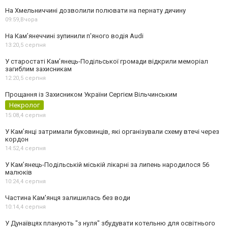
На Хмельниччині дозволили полювати на пернату дичину
09:59,
Вчора
На Камʼянеччині зупинили п'яного водія Audi
13:20,
5 серпня
У старостаті Кам’янець-Подільської громади відкрили меморіал
загиблим захисникам
12:20,
5 серпня
Прощання із Захисником України Сергієм Вільчинським
Некролог
15:08,
4 серпня
У Кам’янці затримали буковинців, які організували схему втечі через
кордон
14:52,
4 серпня
У Кам’янець-Подільській міській лікарні за липень народилося 56
малюків
10:24,
4 серпня
Частина Кам'янця залишилась без води
10:14,
4 серпня
У Дунаївцях планують "з нуля" збудувати котельню для освітнього