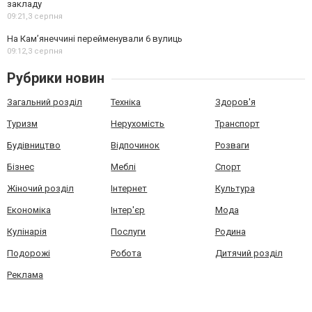
закладу
09:21,
3 серпня
На Камʼянеччині перейменували 6 вулиць
09:12,
3 серпня
Рубрики новин
Загальний розділ
Техніка
Здоров'я
Туризм
Нерухомість
Транспорт
Будівництво
Відпочинок
Розваги
Бізнес
Меблі
Спорт
Жіночий розділ
Інтернет
Культура
Економіка
Інтер'єр
Мода
Кулінарія
Послуги
Родина
Подорожі
Робота
Дитячий розділ
Реклама