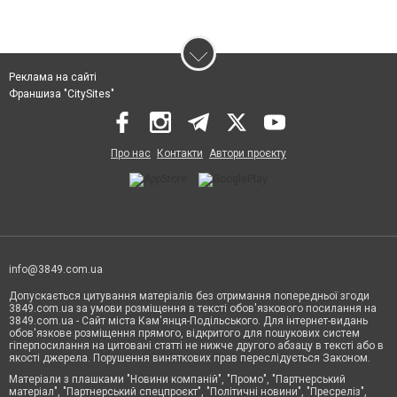
Реклама на сайті
Франшиза "CitySites"
Про нас
Контакти
Автори проєкту
info@3849.com.ua
Допускається цитування матеріалів без отримання попередньої згоди
3849.com.ua за умови розміщення в тексті обов'язкового посилання на
3849.com.ua - Сайт міста Кам'янця-Подільського. Для інтернет-видань
обов'язкове розміщення прямого, відкритого для пошукових систем
гіперпосилання на цитовані статті не нижче другого абзацу в тексті або в
якості джерела. Порушення виняткових прав переслідується Законом.
Матеріали з плашками "Новини компаній", "Промо", "Партнерський
матеріал", "Партнерський спецпроєкт", "Політичні новини", "Пресреліз",