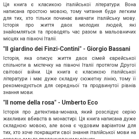
Ця книга є класикою італійської літератури. Вона
написана простою мовою, тому читання буде легким
для тих, хто тільки починає вивчати італійську мову.
Історія про життя двох молодих людей, які
знайомляться та проводять час разом в мальовничих
місцях на півночі Італії.
"Il giardino dei Finzi-Contini" - Giorgio Bassani
Історія, яка описує життя двох сімей єврейської
спільноти в містечку на півночі Італії протягом Другої
світової війни. Ця книга є класикою італійської
літератури і має дуже складну сюжетну лінію, тому її
рекомендується для середньої та продвинутої рівнів
знання мови.
"Il nome della rosa" - Umberto Eco
Історія про детектива-монаха, який розслідує серію
жахливих вбивств в монастирі. Ця книга написана дуже
складною мовою, але вона є чудовим варіантом для
тих, хто хоче покращити свої знання італійської мови на