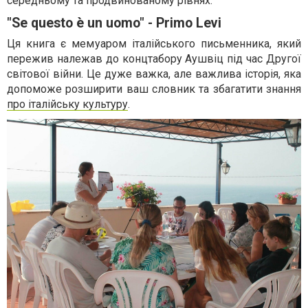
середньому та продвинованому рівнях.
"Se questo è un uomo" - Primo Levi
Ця книга є мемуаром італійського письменника, який
пережив належав до концтабору Аушвіц під час Другої
світової війни. Це дуже важка, але важлива історія, яка
допоможе розширити ваш словник та збагатити знання
про італійську культуру
.