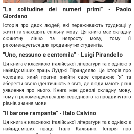
"La solitudine dei numeri primi" - Paolo
Giordano
Історія про двох людей, які переживають труднощі у
житті та знаходять спільну мову. Ця книга має складну
сюжетну лінію та непросту мову, тому її
рекомендується для продвинутих студентів.
"Uno, nessuno e centomila" - Luigi Pirandello
Ця книга є класикою італійської літератури та є однією з
найвідоміших праць Луїджі Піранделло. Це історія про
чоловіка, який прагне знайти своє справжнє "я" та
зберегти свою ідентичність в світі, де люди мають різні
уявлення про нього. Книга має доволі складну мову,
тому її рекомендується для середнього та продвинутого
рівнів знання мови.
"Il barone rampante" - Italo Calvino
Ця книга є класикою італійської літератури та є однією з
найвідоміших праць Італо Кальвіно. Історія про