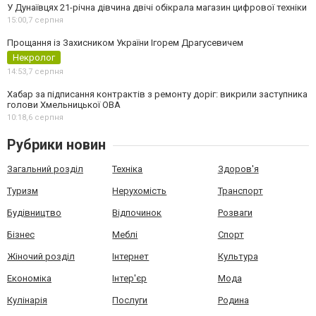
У Дунаївцях 21-річна дівчина двічі обікрала магазин цифрової техніки
15:00,
7 серпня
Прощання із Захисником України Ігорем Драгусевичем
Некролог
14:53,
7 серпня
Хабар за підписання контрактів з ремонту доріг: викрили заступника
голови Хмельницької ОВА
10:18,
6 серпня
Рубрики новин
Загальний розділ
Техніка
Здоров'я
Туризм
Нерухомість
Транспорт
Будівництво
Відпочинок
Розваги
Бізнес
Меблі
Спорт
Жіночий розділ
Інтернет
Культура
Економіка
Інтер'єр
Мода
Кулінарія
Послуги
Родина