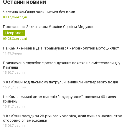
Останні новини
Частина Кам'янця залишиться без води
09:17,
Сьогодні
Прощання із Захисником України Сергієм Медухою
Некролог
09:08,
Сьогодні
На Кам’янеччині в ДТП травмувався неповнолітній мотоцикліст
11:49,
Вчора
Призначено службове розслідування пожежі на сміттєзвалищі у
Кам’янці
15:30,
7 серпня
У Кам’янці-Подільському патрульні виявили нетверезого водія
15:21,
7 серпня
На Камʼянеччині двоє жителів "подарували" шахраям 60 тисяч
гривень
15:11,
7 серпня
У Камʼянці засудили 28-річного чоловіка, який вчиняв насильство
стосовно співмешканки
15:06,
7 серпня