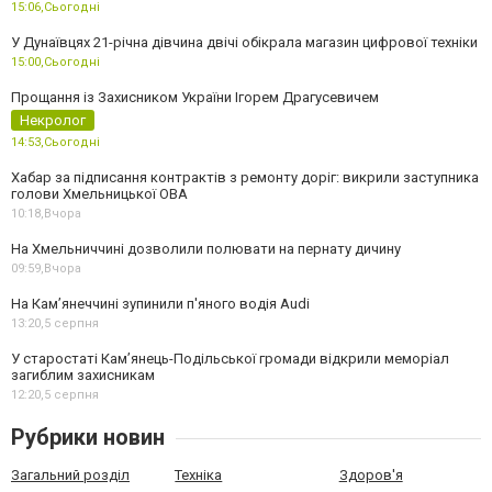
15:06,
Сьогодні
У Дунаївцях 21-річна дівчина двічі обікрала магазин цифрової техніки
15:00,
Сьогодні
Прощання із Захисником України Ігорем Драгусевичем
Некролог
14:53,
Сьогодні
Хабар за підписання контрактів з ремонту доріг: викрили заступника
голови Хмельницької ОВА
10:18,
Вчора
На Хмельниччині дозволили полювати на пернату дичину
09:59,
Вчора
На Камʼянеччині зупинили п'яного водія Audi
13:20,
5 серпня
У старостаті Кам’янець-Подільської громади відкрили меморіал
загиблим захисникам
12:20,
5 серпня
Рубрики новин
Загальний розділ
Техніка
Здоров'я