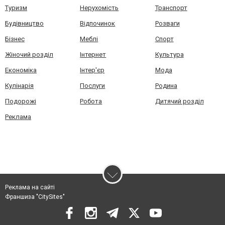
Туризм
Нерухомість
Транспорт
Будівництво
Відпочинок
Розваги
Бізнес
Меблі
Спорт
Жіночий розділ
Інтернет
Культура
Економіка
Інтер'єр
Мода
Кулінарія
Послуги
Родина
Подорожі
Робота
Дитячий розділ
Реклама
Реклама на сайті
Франшиза "CitySites"