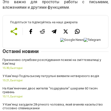
Это важно для простоты работы с письмами,
вложениями и другими функциями.
Поділіться та підписуйтесь на наші джерела
Останні новини
Призначено службове розслідування пожежі на сміттєзвалищі у
Кам’янці
15:30,
Сьогодні
У Кам’янці-Подільському патрульні виявили нетверезого водія
15:21,
Сьогодні
На Камʼянеччині двоє жителів "подарували" шахраям 60 тисяч
гривень
15:11,
Сьогодні
У Камʼянці засудили 28-річного чоловіка, який вчиняв насильство
стосовно співмешканки