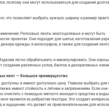
тся, поэтому они могут использоваться для создания долг
нт, что позволяет выбрать нужную ширину и размер практ
рименения. Репсовые ленты многоцелевые и могут быть
огих проектах. Они подходят для шитья, изготовления укр
 декора одежды и аксессуаров, а также для создания лент
 Изделия легко обрабатывать и манипулировать. Они хоро
ет создание различных узлов, бантов и декоративных элем
вых лент — большое преимущество
доступны и имеют доступную цену. Главное выбрать для 
также имеют стойкость к пятнам и загрязнениям. Если они
гко очистить с помощью мягкого моющего средства и воды
ент является их ребристая текстура. Это создает интересн
 и ощущение, что делает их привлекательными для испол