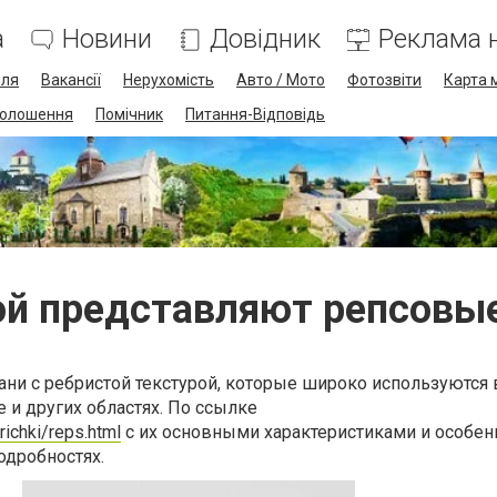
а
Новини
Довідник
Реклама н
лля
Вакансії
Нерухомість
Авто / Мото
Фотозвіти
Карта 
олошення
Помічник
Питання-Відповідь
ой представляют репсовы
ани с ребристой текстурой, которые широко используются 
е и других областях. По ссылке
richki/reps.html
с их основными характеристиками и особен
одробностях.