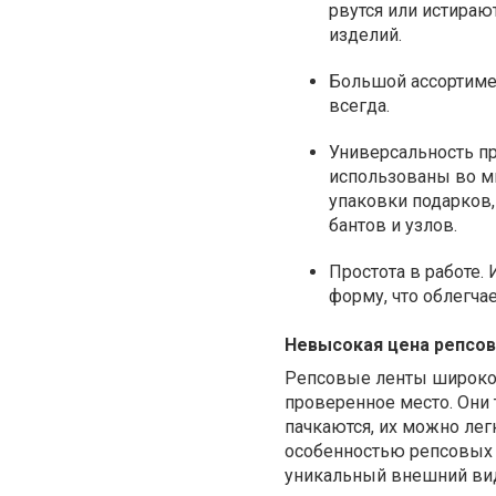
рвутся или истираю
изделий.
Большой ассортиме
всегда.
Универсальность п
использованы во мн
упаковки подарков,
бантов и узлов.
Простота в работе.
форму, что облегча
Невысокая цена репсо
Репсовые ленты широко 
проверенное место. Они 
пачкаются, их можно ле
особенностью репсовых л
уникальный внешний вид