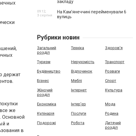
закладу
овечных
09:12,
На Камʼянеччині перейменували 6
3 серпня
вулиць
ически
Рубрики новин
ашений,
Загальний
Техніка
Здоров'я
розділ
очных
Туризм
Нерухомість
Транспорт
Будівництво
Відпочинок
Розваги
шо держат
ентов.
Бізнес
Меблі
Спорт
Жіночий
Інтернет
Культура
розділ
покупки
Економіка
Інтер'єр
Мода
 все же
Кулінарія
Послуги
Родина
. Основной
Подорожі
Робота
Дитячий
ый и
розділ
ьзования в