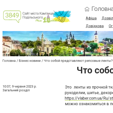
Головн
Афіша
Дозві
Довідкова
Ог
Головна
Бізнес новини
Что собой представляют репсовые ленты?
Что соб
10:07,
9 червня 2023 р.
Это ленты из прочной тк
Загальний розділ
рукоделии, шитье, декор
https://vlaber.com.ua/Ru/st
можно ознакомиться в п