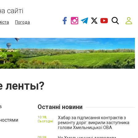
а сайті
міста
Погода
е ленты?
Останні новини
в
10:18,
Хабар за підписання контрактів з
ностями
Сьогодні
ремонту доріг: викрили заступника
голови Хмельницької ОВА
09:59,