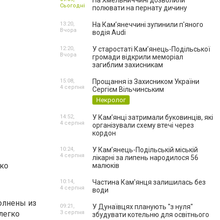
На Хмельниччині дозволили
Сьогодні
полювати на пернату дичину
13:20,
На Камʼянеччині зупинили п'яного
Вчора
водія Audi
12:20,
У старостаті Кам’янець-Подільської
Вчора
громади відкрили меморіал
загиблим захисникам
15:08,
Прощання із Захисником України
4 серпня
Сергієм Вільчинським
Некролог
14:52,
У Кам’янці затримали буковинців, які
4 серпня
організували схему втечі через
кордон
10:24,
У Кам’янець-Подільській міській
4 серпня
лікарні за липень народилося 56
ько
малюків
10:14,
Частина Кам'янця залишилась без
4 серпня
води
олнены из
09:21,
У Дунаївцях планують "з нуля"
 легко
3 серпня
збудувати котельню для освітнього