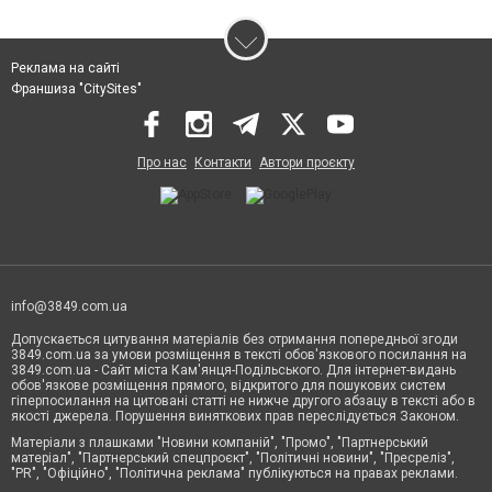
Реклама на сайті
Франшиза "CitySites"
Про нас
Контакти
Автори проєкту
info@3849.com.ua
Допускається цитування матеріалів без отримання попередньої згоди
3849.com.ua за умови розміщення в тексті обов'язкового посилання на
3849.com.ua - Сайт міста Кам'янця-Подільського. Для інтернет-видань
обов'язкове розміщення прямого, відкритого для пошукових систем
гіперпосилання на цитовані статті не нижче другого абзацу в тексті або в
якості джерела. Порушення виняткових прав переслідується Законом.
Матеріали з плашками "Новини компаній", "Промо", "Партнерський
матеріал", "Партнерський спецпроєкт", "Політичні новини", "Пресреліз",
"PR", "Офіційно", "Політична реклама" публікуються на правах реклами.