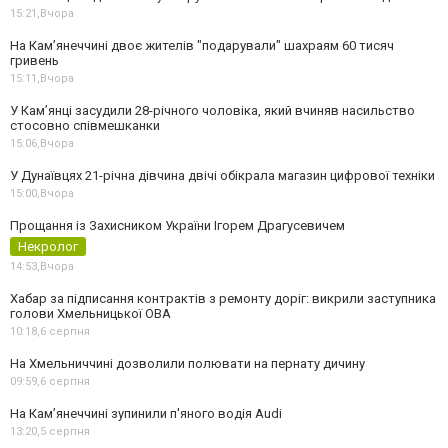
15:21,
Вчора
На Камʼянеччині двоє жителів "подарували" шахраям 60 тисяч
гривень
15:11,
Вчора
У Камʼянці засудили 28-річного чоловіка, який вчиняв насильство
стосовно співмешканки
15:06,
Вчора
У Дунаївцях 21-річна дівчина двічі обікрала магазин цифрової техніки
15:00,
Вчора
Прощання із Захисником України Ігорем Драгусевичем
Некролог
14:53,
Вчора
Хабар за підписання контрактів з ремонту доріг: викрили заступника
голови Хмельницької ОВА
10:18,
6 серпня
На Хмельниччині дозволили полювати на пернату дичину
09:59,
6 серпня
На Камʼянеччині зупинили п'яного водія Audi
13:20,
5 серпня