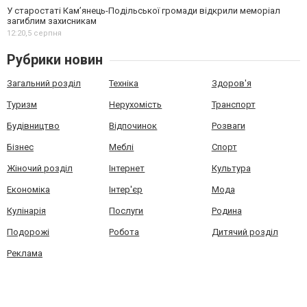
У старостаті Кам’янець-Подільської громади відкрили меморіал
загиблим захисникам
12:20,
5 серпня
Рубрики новин
Загальний розділ
Техніка
Здоров'я
Туризм
Нерухомість
Транспорт
Будівництво
Відпочинок
Розваги
Бізнес
Меблі
Спорт
Жіночий розділ
Інтернет
Культура
Економіка
Інтер'єр
Мода
Кулінарія
Послуги
Родина
Подорожі
Робота
Дитячий розділ
Реклама