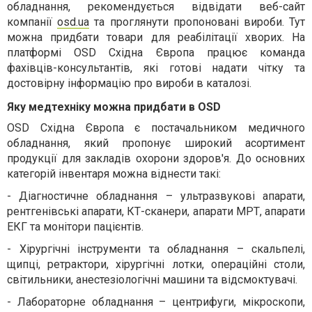
обладнання, рекомендується відвідати веб-сайт
компанії
osd.ua
та проглянути пропоновані вироби. Тут
можна придбати товари для реабілітації хворих. На
платформі OSD Східна Європа працює команда
фахівців-консультантів, які готові надати чітку та
достовірну інформацію про вироби в каталозі.
Яку медтехніку можна придбати в OSD
OSD Східна Європа є постачальником медичного
обладнання, який пропонує широкий асортимент
продукції для закладів охорони здоров'я. До основних
категорій інвентаря можна віднести такі:
-
Діагностичне обладнання – ультразвукові апарати,
рентгенівські апарати, КТ-сканери, апарати МРТ, апарати
ЕКГ та монітори пацієнтів.
-
Хірургічні інструменти та обладнання – скальпелі,
щипці, ретрактори, хірургічні лотки, операційні столи,
світильники, анестезіологічні машини та відсмоктувачі.
-
Лабораторне обладнання – центрифуги, мікроскопи,