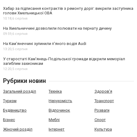
Хабар за підписання контрактів з ремонту доріг: викрили заступника
голови Хмельницької ОВА
10:18,
6 серпня
На Хмельниччині дозволили полювати на пернату дичину
09:59,
6 серпня
На Камʼянеччині зупинили п'яного водія Audi
13:20,
5 серпня
У старостаті Кам’янець-Подільської громади відкрили меморіал
загиблим захисникам
12:20,
5 серпня
Рубрики новин
Загальний розділ
Техніка
Здоров'я
Туризм
Нерухомість
Транспорт
Будівництво
Відпочинок
Розваги
Бізнес
Меблі
Спорт
Жіночий розділ
Інтернет
Культура