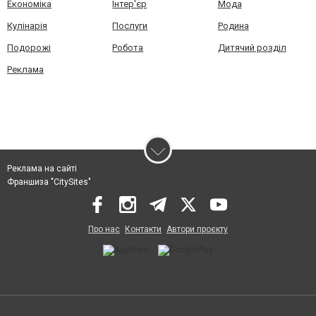
Економіка
Інтер'єр
Мода
Кулінарія
Послуги
Родина
Подорожі
Робота
Дитячий розділ
Реклама
Реклама на сайті
Франшиза "CitySites"
Про нас
Контакти
Автори проєкту