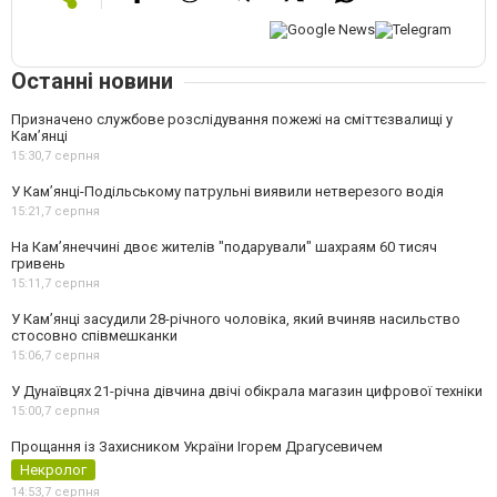
Останні новини
Призначено службове розслідування пожежі на сміттєзвалищі у
Кам’янці
15:30,
7 серпня
У Кам’янці-Подільському патрульні виявили нетверезого водія
15:21,
7 серпня
На Камʼянеччині двоє жителів "подарували" шахраям 60 тисяч
гривень
15:11,
7 серпня
У Камʼянці засудили 28-річного чоловіка, який вчиняв насильство
стосовно співмешканки
15:06,
7 серпня
У Дунаївцях 21-річна дівчина двічі обікрала магазин цифрової техніки
15:00,
7 серпня
Прощання із Захисником України Ігорем Драгусевичем
Некролог
14:53,
7 серпня