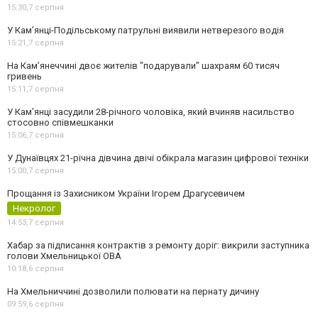
15:30,
7 серпня
У Кам’янці-Подільському патрульні виявили нетверезого водія
15:21,
7 серпня
На Камʼянеччині двоє жителів "подарували" шахраям 60 тисяч
гривень
15:11,
7 серпня
У Камʼянці засудили 28-річного чоловіка, який вчиняв насильство
стосовно співмешканки
15:06,
7 серпня
У Дунаївцях 21-річна дівчина двічі обікрала магазин цифрової техніки
15:00,
7 серпня
Прощання із Захисником України Ігорем Драгусевичем
Некролог
14:53,
7 серпня
Хабар за підписання контрактів з ремонту доріг: викрили заступника
голови Хмельницької ОВА
10:18,
6 серпня
На Хмельниччині дозволили полювати на пернату дичину
09:59,
6 серпня