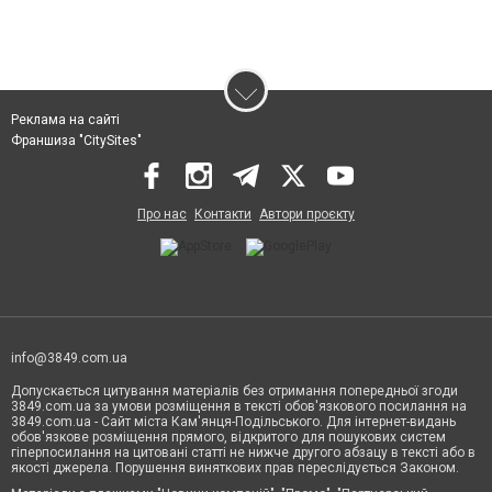
Реклама на сайті
Франшиза "CitySites"
Про нас
Контакти
Автори проєкту
info@3849.com.ua
Допускається цитування матеріалів без отримання попередньої згоди
3849.com.ua за умови розміщення в тексті обов'язкового посилання на
3849.com.ua - Сайт міста Кам'янця-Подільського. Для інтернет-видань
обов'язкове розміщення прямого, відкритого для пошукових систем
гіперпосилання на цитовані статті не нижче другого абзацу в тексті або в
якості джерела. Порушення виняткових прав переслідується Законом.