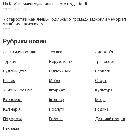
На Камʼянеччині зупинили п'яного водія Audi
13:20,
5 серпня
У старостаті Кам’янець-Подільської громади відкрили меморіал
загиблим захисникам
12:20,
5 серпня
Рубрики новин
Загальний розділ
Техніка
Здоров'я
Туризм
Нерухомість
Транспорт
Будівництво
Відпочинок
Розваги
Бізнес
Меблі
Спорт
Жіночий розділ
Інтернет
Культура
Економіка
Інтер'єр
Мода
Кулінарія
Послуги
Родина
Подорожі
Робота
Дитячий розділ
Реклама