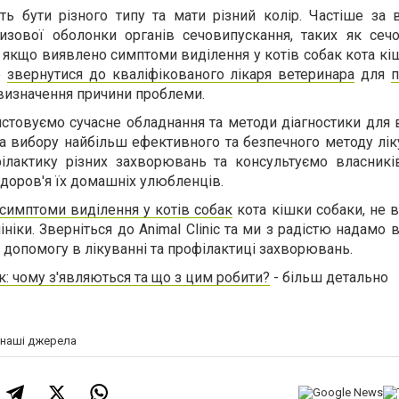
ь бути різного типу та мати різний колір. Частіше за 
изової оболонки органів сечовипускання, таких як сечо
і, якщо виявлено симптоми виділення у котів собак кота кі
е
звернутися до кваліфікованого лікаря ветеринара
для
визначення причини проблеми.
ристовуємо сучасне обладнання та методи діагностики для
а вибору найбільш ефективного та безпечного методу лік
ілактику різних захворювань та консультуємо власникі
здоров'я їх домашніх улюбленців.
симптоми виділення у котів собак
кота кішки собаки, не 
ініки. Зверніться до Animal Clinic та ми з радістю надамо 
 допомогу в лікуванні та профілактиці захворювань.
ак: чому з'являються та що з цим робити?
- більш детально
а наші джерела