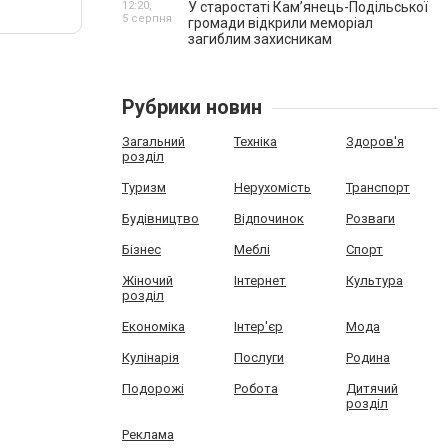
12:20,
У старостаті Кам’янець-Подільської
5 серпня
громади відкрили меморіал
загиблим захисникам
Рубрики новин
Загальний
Техніка
Здоров'я
розділ
Туризм
Нерухомість
Транспорт
Будівництво
Відпочинок
Розваги
Бізнес
Меблі
Спорт
Жіночий
Інтернет
Культура
розділ
Економіка
Інтер'єр
Мода
Кулінарія
Послуги
Родина
Подорожі
Робота
Дитячий
розділ
Реклама