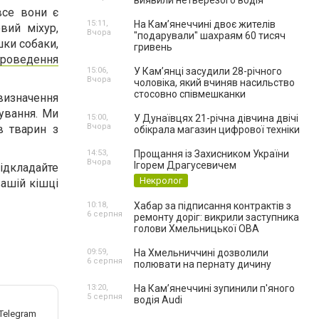
виявили нетверезого водія
все вони є
15:11,
На Камʼянеччині двоє жителів
вий міхур,
Вчора
"подарували" шахраям 60 тисяч
шки собаки,
гривень
проведення
15:06,
У Камʼянці засудили 28-річного
Вчора
чоловіка, який вчиняв насильство
стосовно співмешканки
 визначення
ування. Ми
15:00,
У Дунаївцях 21-річна дівчина двічі
Вчора
в тварин з
обікрала магазин цифрової техніки
14:53,
Прощання із Захисником України
Вчора
Ігорем Драгусевичем
відкладайте
Некролог
вашій кішці
10:18,
Хабар за підписання контрактів з
6 серпня
ремонту доріг: викрили заступника
голови Хмельницької ОВА
09:59,
На Хмельниччині дозволили
6 серпня
полювати на пернату дичину
13:20,
На Камʼянеччині зупинили п'яного
5 серпня
водія Audi