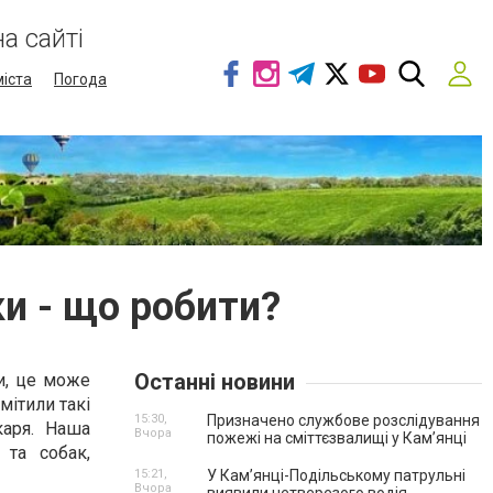
а сайті
міста
Погода
ки - що робити?
Останні новини
и, це може
мітили такі
15:30,
Призначено службове розслідування
каря. Наша
Вчора
пожежі на сміттєзвалищі у Кам’янці
 та собак,
15:21,
У Кам’янці-Подільському патрульні
Вчора