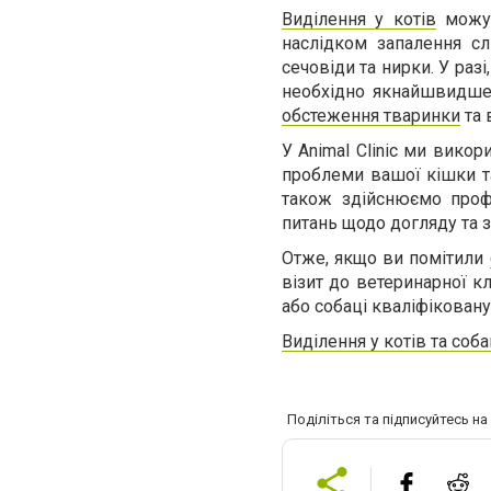
Виділення у котів
можут
наслідком запалення сл
сечовіди та нирки. У раз
необхідно якнайшвидш
обстеження тваринки
та 
У Animal Clinic ми вико
проблеми вашої кішки т
також здійснюємо проф
питань щодо догляду та 
Отже, якщо ви помітили
візит до ветеринарної кл
або собаці кваліфіковану
Виділення у котів та соб
Поділіться та підписуйтесь н