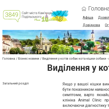
Головн
Афіша
Дозві
Довідкова
Ог
Головна
Бізнес новини
Виділення у котів собак кота кішки собаки -
Виділення у ко
Загальний розділ
Якщо у вашої кішки вин
бути показником наявност
симптоми, варто якнай
клініка Animal Clinic 
включаючи діагностику т