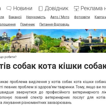
а
Новини
Довідник
Реклама н
лля
Вакансії
Нерухомість
Авто / Мото
Фотозвіти
Карта 
олошення
Помічник
Питання-Відповідь
 що робити?
тів собак кота кішки соба
икає проблема виділення у котів собак кота кішки собак
і певних проблем зі здоров'ям тваринки. Тому, якщо ви по
швидше звернутися до професійного ветеринарного лі
пропонує повний спектр ветеринарних послуг для котів
а лікування різноманітних захворювань.