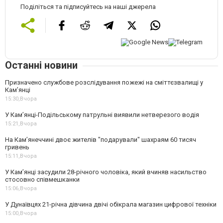
Поділіться та підписуйтесь на наші джерела
Останні новини
Призначено службове розслідування пожежі на сміттєзвалищі у
Кам’янці
15:30,
Вчора
У Кам’янці-Подільському патрульні виявили нетверезого водія
15:21,
Вчора
На Камʼянеччині двоє жителів "подарували" шахраям 60 тисяч
гривень
15:11,
Вчора
У Камʼянці засудили 28-річного чоловіка, який вчиняв насильство
стосовно співмешканки
15:06,
Вчора
У Дунаївцях 21-річна дівчина двічі обікрала магазин цифрової техніки
15:00,
Вчора