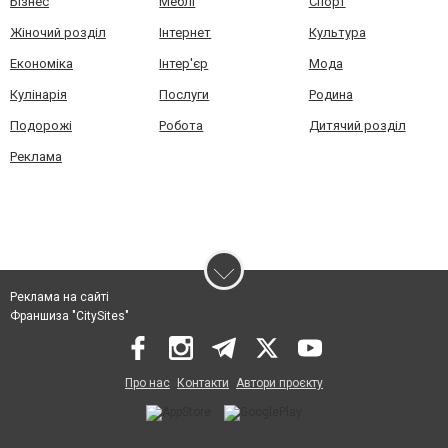
Бізнес
Меблі
Спорт
Жіночий розділ
Інтернет
Культура
Економіка
Інтер'єр
Мода
Кулінарія
Послуги
Родина
Подорожі
Робота
Дитячий розділ
Реклама
Реклама на сайті
Франшиза "CitySites"
Про нас
Контакти
Автори проєкту