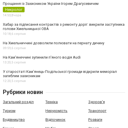
Прощання із Захисником України Ігорем Драгусевичем
Некролог
14:53,
Вчора
Хабар за підписання контрактів з ремонту доріг: викрили заступника
голови Хмельницької ОВА
10:18,
6 серпня
На Хмельниччині дозволили полювати на пернату дичину
09:59,
6 серпня
На Камʼянеччині зупинили п'яного водія Audi
13:20,
5 серпня
У старостаті Кам’янець-Подільської громади відкрили меморіал
загиблим захисникам
12:20,
5 серпня
Рубрики новин
Загальний розділ
Техніка
Здоров'я
Туризм
Нерухомість
Транспорт
Будівництво
Відпочинок
Розваги