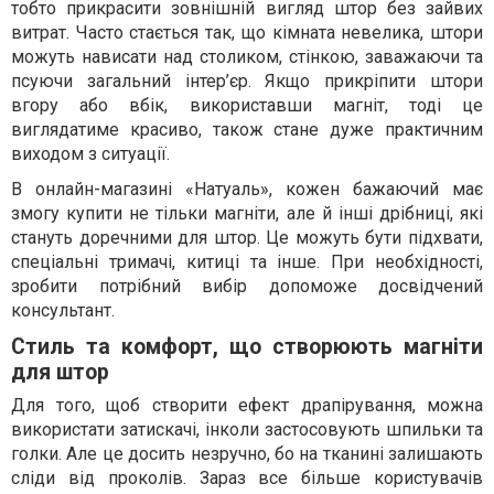
тобто прикрасити зовнішній вигляд штор без зайвих
витрат. Часто стається так, що кімната невелика, штори
можуть нависати над столиком, стінкою, заважаючи та
псуючи загальний інтер’єр. Якщо прикріпити штори
вгору або вбік, використавши магніт, тоді це
виглядатиме красиво, також стане дуже практичним
виходом з ситуації.
В онлайн-магазині «Натуаль», кожен бажаючий має
змогу купити не тільки магніти, але й інші дрібниці, які
стануть доречними для штор. Це можуть бути підхвати,
спеціальні тримачі, китиці та інше. При необхідності,
зробити потрібний вибір допоможе досвідчений
консультант.
Стиль та комфорт, що створюють магніти
для штор
Для того, щоб створити ефект драпірування, можна
використати затискачі, інколи застосовують шпильки та
голки. Але це досить незручно, бо на тканині залишають
сліди від проколів. Зараз все більше користувачів