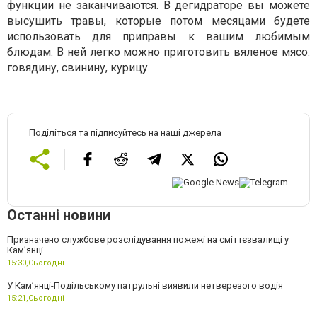
функции не заканчиваются. В дегидраторе вы можете
высушить травы, которые потом месяцами будете
использовать для приправы к вашим любимым
блюдам. В ней легко можно приготовить вяленое мясо:
говядину, свинину, курицу.
Поділіться та підписуйтесь на наші джерела
Останні новини
Призначено службове розслідування пожежі на сміттєзвалищі у
Кам’янці
15:30,
Сьогодні
У Кам’янці-Подільському патрульні виявили нетверезого водія
15:21,
Сьогодні