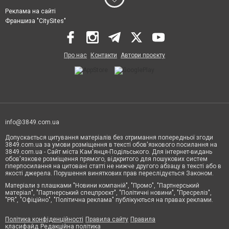
Реклама на сайті
Франшиза "CitySites"
Про нас
Контакти
Автори проєкту
info@3849.com.ua
Допускається цитування матеріалів без отримання попередньої згоди
3849.com.ua за умови розміщення в тексті обов'язкового посилання на
3849.com.ua - Сайт міста Кам'янця-Подільського. Для інтернет-видань
обов'язкове розміщення прямого, відкритого для пошукових систем
гіперпосилання на цитовані статті не нижче другого абзацу в тексті або в
якості джерела. Порушення виняткових прав переслідується Законом.
Матеріали з плашками "Новини компаній", "Промо", "Партнерський
матеріал", "Партнерський спецпроєкт", "Політичні новини", "Пресреліз",
"PR", "Офіційно", "Політична реклама" публікуються на правах реклами.
Політика конфіденційності
Правила сайту
Правила
класифайд
Редакційна політика