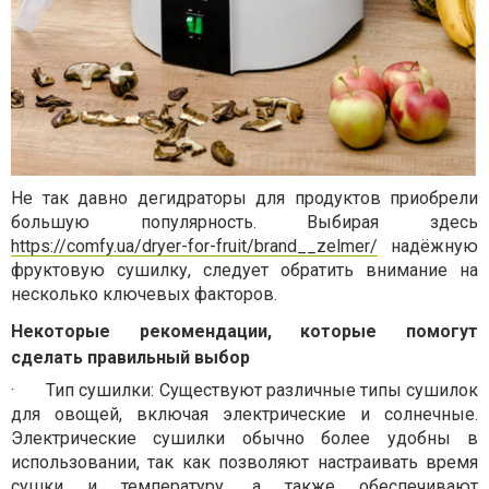
Не так давно дегидраторы для продуктов приобрели
большую популярность. Выбирая здесь
https://comfy.ua/dryer-for-fruit/brand__zelmer/
надёжную
фруктовую сушилку, следует обратить внимание на
несколько ключевых факторов.
Некоторые рекомендации, которые помогут
сделать правильный выбор
·
Тип сушилки: Существуют различные типы сушилок
для овощей, включая электрические и солнечные.
Электрические сушилки обычно более удобны в
использовании, так как позволяют настраивать время
сушки и температуру, а также обеспечивают