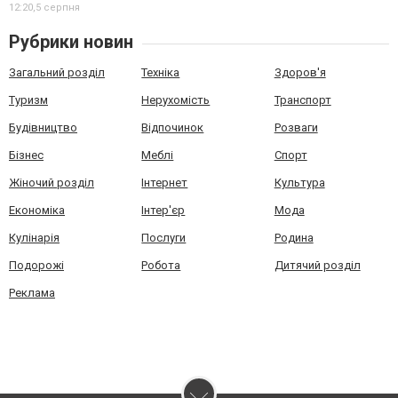
12:20,
5 серпня
Рубрики новин
Загальний розділ
Техніка
Здоров'я
Туризм
Нерухомість
Транспорт
Будівництво
Відпочинок
Розваги
Бізнес
Меблі
Спорт
Жіночий розділ
Інтернет
Культура
Економіка
Інтер'єр
Мода
Кулінарія
Послуги
Родина
Подорожі
Робота
Дитячий розділ
Реклама