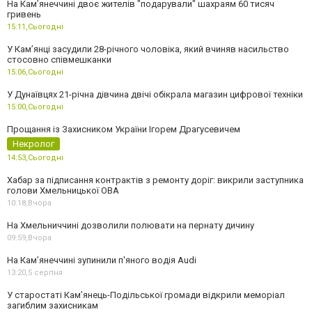
На Камʼянеччині двоє жителів "подарували" шахраям 60 тисяч
гривень
15:11,
Сьогодні
У Камʼянці засудили 28-річного чоловіка, який вчиняв насильство
стосовно співмешканки
15:06,
Сьогодні
У Дунаївцях 21-річна дівчина двічі обікрала магазин цифрової техніки
15:00,
Сьогодні
Прощання із Захисником України Ігорем Драгусевичем
Некролог
14:53,
Сьогодні
Хабар за підписання контрактів з ремонту доріг: викрили заступника
голови Хмельницької ОВА
10:18,
Вчора
На Хмельниччині дозволили полювати на пернату дичину
09:59,
Вчора
На Камʼянеччині зупинили п'яного водія Audi
13:20,
5 серпня
У старостаті Кам’янець-Подільської громади відкрили меморіал
загиблим захисникам