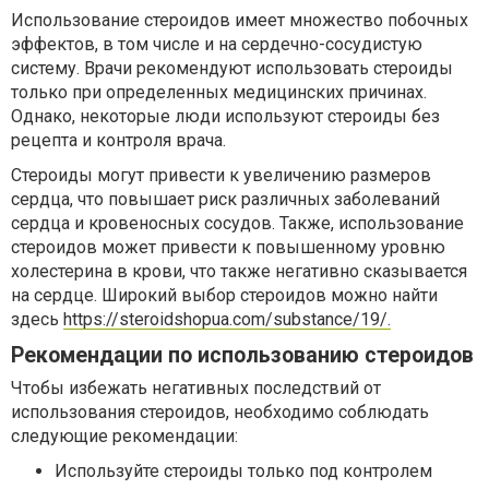
Использование стероидов имеет множество побочных
эффектов, в том числе и на сердечно-сосудистую
систему. Врачи рекомендуют использовать
стероиды
только при определенных медицинских причинах.
Однако, некоторые люди используют стероиды без
рецепта и контроля врача.
Стероиды могут привести к увеличению размеров
сердца, что повышает риск различных заболеваний
сердца и кровеносных сосудов. Также, использование
стероидов может привести к повышенному уровню
холестерина в крови, что также негативно сказывается
на сердце. Широкий выбор стероидов можно найти
здесь
https://steroidshopua.com/substance/19/.
Рекомендации по использованию стероидов
Чтобы избежать негативных последствий от
использования стероидов, необходимо соблюдать
следующие рекомендации:
Используйте стероиды только под контролем