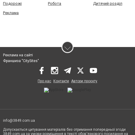
Подорожі
Робота
Дитячий розділ
Реклама
Реклама на сайті
Франшиза "CitySites"
Про нас
Контакти
Автори проєкту
info@3849.com.ua
Допускається цитування матеріалів без отримання попередньої згоди
3849.com.ua за умови розміщення в тексті обов'язкового посилання на