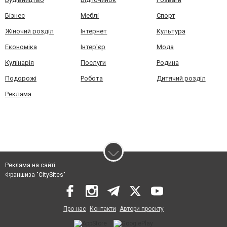
Бізнес
Меблі
Спорт
Жіночий розділ
Інтернет
Культура
Економіка
Інтер'єр
Мода
Кулінарія
Послуги
Родина
Подорожі
Робота
Дитячий розділ
Реклама
Реклама на сайті
Франшиза "CitySites"
Про нас
Контакти
Автори проєкту