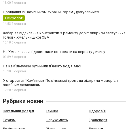
15:00,
7 серпня
Прощання із Захисником України Ігорем Драгусевичем
Некролог
14:53,
7 серпня
Хабар за підписання контрактів з ремонту доріг: викрили заступника
голови Хмельницької ОВА
10:18,
6 серпня
На Хмельниччині дозволили полювати на пернату дичину
09:59,
6 серпня
На Камʼянеччині зупинили п'яного водія Audi
13:20,
5 серпня
У старостаті Кам’янець-Подільської громади відкрили меморіал
загиблим захисникам
12:20,
5 серпня
Рубрики новин
Загальний розділ
Техніка
Здоров'я
Туризм
Нерухомість
Транспорт
Будівництво
Відпочинок
Розваги