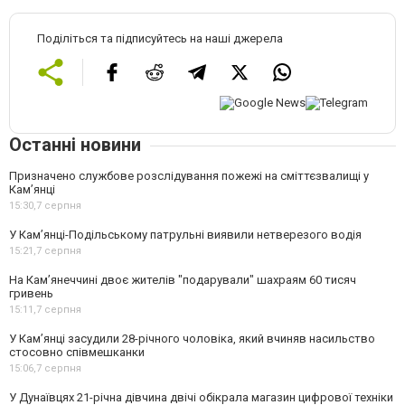
Поділіться та підписуйтесь на наші джерела
Останні новини
Призначено службове розслідування пожежі на сміттєзвалищі у
Кам’янці
15:30,
7 серпня
У Кам’янці-Подільському патрульні виявили нетверезого водія
15:21,
7 серпня
На Камʼянеччині двоє жителів "подарували" шахраям 60 тисяч
гривень
15:11,
7 серпня
У Камʼянці засудили 28-річного чоловіка, який вчиняв насильство
стосовно співмешканки
15:06,
7 серпня
У Дунаївцях 21-річна дівчина двічі обікрала магазин цифрової техніки