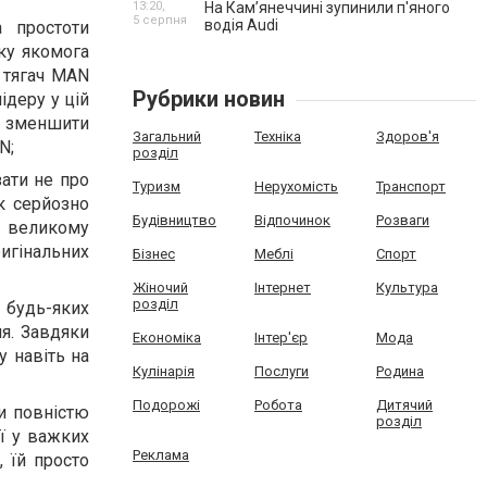
13:20,
На Камʼянеччині зупинили п'яного
5 серпня
водія Audi
а простоти
ку якомога
 тягач MAN
Рубрики новин
ідеру у цій
е зменшити
Загальний
Техніка
Здоров'я
N;
розділ
ати не про
Туризм
Нерухомість
Транспорт
к серйозно
Будівництво
Відпочинок
Розваги
у великому
ригінальних
Бізнес
Меблі
Спорт
Жіночий
Інтернет
Культура
розділ
 будь-яких
я. Завдяки
Економіка
Інтер'єр
Мода
у навіть на
Кулінарія
Послуги
Родина
Подорожі
Робота
Дитячий
и повністю
розділ
ї у важких
Реклама
 їй просто