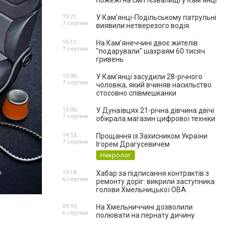
пожежі на сміттєзвалищі у Кам’янці
15:21,
У Кам’янці-Подільському патрульні
7 серпня
виявили нетверезого водія
15:11,
На Камʼянеччині двоє жителів
7 серпня
"подарували" шахраям 60 тисяч
гривень
15:06,
У Камʼянці засудили 28-річного
7 серпня
чоловіка, який вчиняв насильство
стосовно співмешканки
15:00,
У Дунаївцях 21-річна дівчина двічі
7 серпня
обікрала магазин цифрової техніки
14:53,
Прощання із Захисником України
7 серпня
Ігорем Драгусевичем
Некролог
10:18,
Хабар за підписання контрактів з
6 серпня
ремонту доріг: викрили заступника
голови Хмельницької ОВА
09:59,
На Хмельниччині дозволили
6 серпня
полювати на пернату дичину