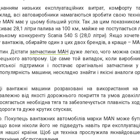
нанням низьких експлуатаційних витрат, комфорту т
иклад, всі автовиробники намагаються зробити свою техні
 MAN має у цьому більший успіх. Так ,за цим показником
иває 28,1 літри палива на 100 км., майже не поступається л
зькому конкуренту Scania 540 S (28,0 літри). Якщо хочет
 вантажів, обирайте один з цих двох брендів, а краще – MA
тин. Дістати
запчастини МАН
дуже легко, чого можна сказ
ецького автопрому. Це саме той випадок, коли виробни
нтської підтримки і постачає оригінальні запчастини 
популярність машини, нескладно знайти і якісні аналоги о
 Ці вантажні машини розраховані на використання на
залежно від якості дорожнього покриття та умов довкілл
сягається необхідна тяга та забезпечується плавність ход
дороги та дуже крутих спусках;
ю. Покупець вантажних автомобілів марки MAN може бут
що вони ніколи його не підведуть навіть при експлуатаці
ля нашої країни. Щоб ця техніка прослужила якнайдовше,
технічне обслуговування.