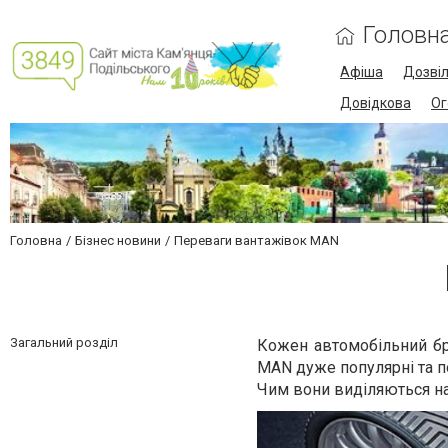
Головн
Афіша
Дозві
Довідкова
Ог
Головна
Бізнес новини
Переваги вантажівок MAN
Загальний розділ
Кожен автомобільний бре
MAN дуже популярні та п
Чим вони виділяються на