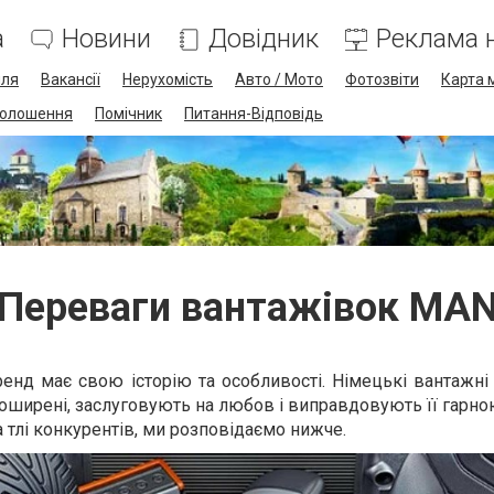
а
Новини
Довідник
Реклама н
лля
Вакансії
Нерухомість
Авто / Мото
Фотозвіти
Карта 
олошення
Помічник
Питання-Відповідь
Переваги вантажівок MA
нд має свою історію та особливості. Німецькі вантажні 
оширені, заслуговують на любов і виправдовують її гарн
 тлі конкурентів, ми розповідаємо нижче.