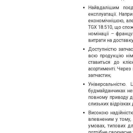
Найвдалішим поєд
експлуатації. Напр
економічнішою, але
TGX 18.510, що спож
номінації – францу
витрати на доставку
Доступністю запчас
всю продукцію нім
ставиться до кліє
асортименті. Через 
запчастин;
Універсальністю.
будмайданчиках не
повному приводу до
слизьких відрізках 
Високою надійніст
впевненим у тому, 
умовах, типових д
потрібне своєчасне 