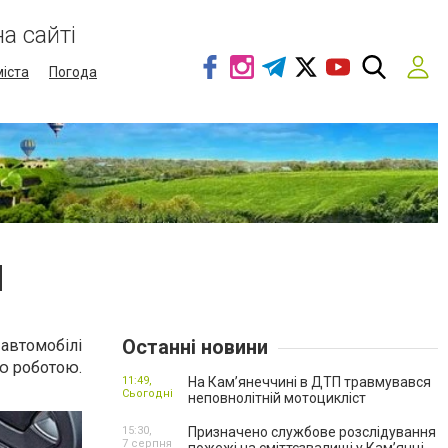
а сайті
міста
Погода
N
Останні новини
автомобілі
ою роботою.
11:49,
На Кам’янеччині в ДТП травмувався
Сьогодні
неповнолітній мотоцикліст
15:30,
Призначено службове розслідування
7 серпня