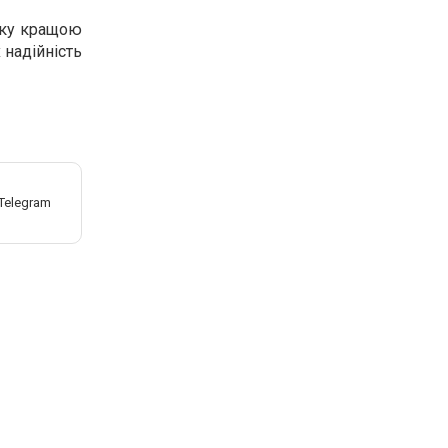
рку кращою
 надійність