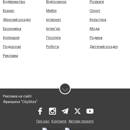
Будівництво
Відпочинок
Розваги
Бізнес
Меблі
Спорт
Жіночий розділ
Інтернет
Культура
Економіка
Інтер'єр
Мода
Кулінарія
Послуги
Родина
Подорожі
Робота
Дитячий розділ
Реклама
Реклама на сайті
Франшиза "CitySites"
Про нас
Контакти
Автори проєкту