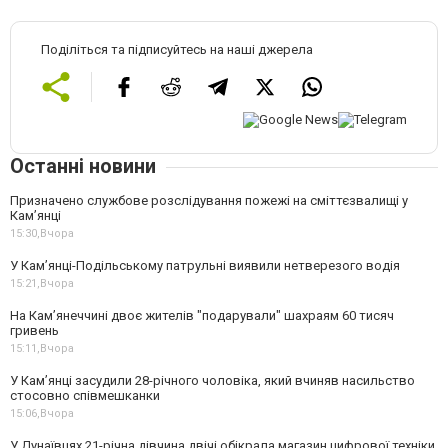
Поділіться та підписуйтесь на наші джерела
Останні новини
Призначено службове розслідування пожежі на сміттєзвалищі у
Кам’янці
15:30,
Вчора
У Кам’янці-Подільському патрульні виявили нетверезого водія
15:21,
Вчора
На Камʼянеччині двоє жителів "подарували" шахраям 60 тисяч
гривень
15:11,
Вчора
У Камʼянці засудили 28-річного чоловіка, який вчиняв насильство
стосовно співмешканки
15:06,
Вчора
У Дунаївцях 21-річна дівчина двічі обікрала магазин цифрової техніки