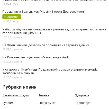
15:00,
Вчора
Прощання із Захисником України Ігорем Драгусевичем
Некролог
14:53,
Вчора
Хабар за підписання контрактів з ремонту доріг: викрили заступника
голови Хмельницької ОВА
10:18,
6 серпня
На Хмельниччині дозволили полювати на пернату дичину
09:59,
6 серпня
На Камʼянеччині зупинили п'яного водія Audi
13:20,
5 серпня
У старостаті Кам’янець-Подільської громади відкрили меморіал
загиблим захисникам
12:20,
5 серпня
Рубрики новин
Загальний розділ
Техніка
Здоров'я
Туризм
Нерухомість
Транспорт