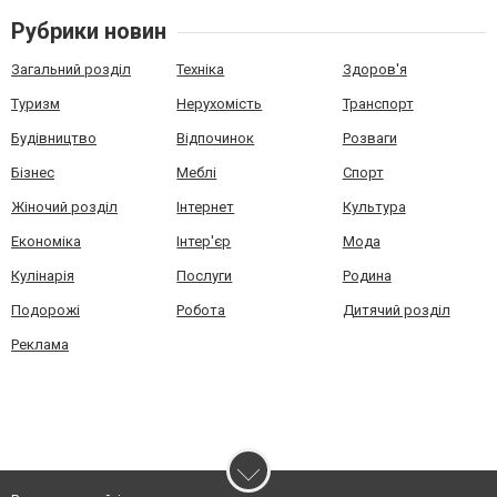
Рубрики новин
Загальний розділ
Техніка
Здоров'я
Туризм
Нерухомість
Транспорт
Будівництво
Відпочинок
Розваги
Бізнес
Меблі
Спорт
Жіночий розділ
Інтернет
Культура
Економіка
Інтер'єр
Мода
Кулінарія
Послуги
Родина
Подорожі
Робота
Дитячий розділ
Реклама