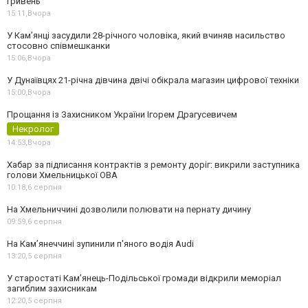
гривень
15:11,
Вчора
У Камʼянці засудили 28-річного чоловіка, який вчиняв насильство
стосовно співмешканки
15:06,
Вчора
У Дунаївцях 21-річна дівчина двічі обікрала магазин цифрової техніки
15:00,
Вчора
Прощання із Захисником України Ігорем Драгусевичем
Некролог
14:53,
Вчора
Хабар за підписання контрактів з ремонту доріг: викрили заступника
голови Хмельницької ОВА
10:18,
6 серпня
На Хмельниччині дозволили полювати на пернату дичину
09:59,
6 серпня
На Камʼянеччині зупинили п'яного водія Audi
13:20,
5 серпня
У старостаті Кам’янець-Подільської громади відкрили меморіал
загиблим захисникам
12:20,
5 серпня