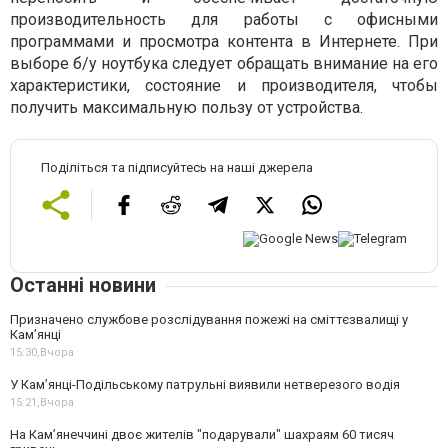
производительность для работы с офисными
программами и просмотра контента в Интернете. При
выборе б/у ноутбука следует обращать внимание на его
характеристики, состояние и производителя, чтобы
получить максимальную пользу от устройства.
Поділіться та підписуйтесь на наші джерела
Останні новини
Призначено службове розслідування пожежі на сміттєзвалищі у
Кам’янці
15:30,
Вчора
У Кам’янці-Подільському патрульні виявили нетверезого водія
15:21,
Вчора
На Камʼянеччині двоє жителів "подарували" шахраям 60 тисяч