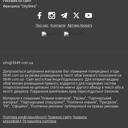
Реклама на сайті
Франшиза "CitySites"
Про нас
Контакти
Автори проєкту
info@3849.com.ua
Допускається цитування матеріалів без отримання попередньої згоди
3849.com.ua за умови розміщення в тексті обов'язкового посилання на
3849.com.ua - Сайт міста Кам'янця-Подільського. Для інтернет-видань
обов'язкове розміщення прямого, відкритого для пошукових систем
гіперпосилання на цитовані статті не нижче другого абзацу в тексті або в
якості джерела. Порушення виняткових прав переслідується Законом.
Матеріали з плашками "Новини компаній", "Промо", "Партнерський
матеріал", "Партнерський спецпроєкт", "Політичні новини", "Пресреліз",
"PR", "Офіційно", "Політична реклама" публікуються на правах реклами.
Політика конфіденційності
Правила сайту
Правила
класифайд
Редакційна політика