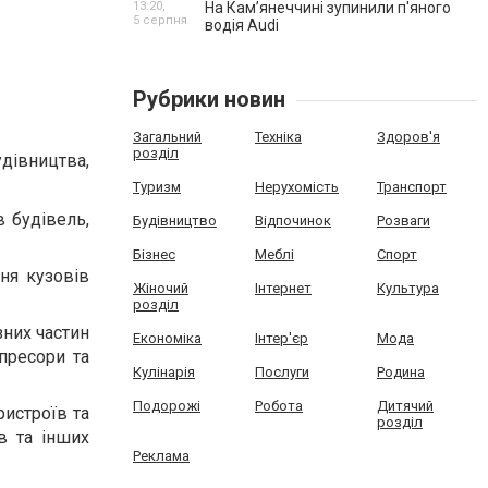
13:20,
На Камʼянеччині зупинили п'яного
5 серпня
водія Audi
Рубрики новин
Загальний
Техніка
Здоров'я
розділ
дівництва,
Туризм
Нерухомість
Транспорт
 будівель,
Будівництво
Відпочинок
Розваги
Бізнес
Меблі
Спорт
ня кузовів
Жіночий
Інтернет
Культура
розділ
них частин
Економіка
Інтер'єр
Мода
пресори та
Кулінарія
Послуги
Родина
Подорожі
Робота
Дитячий
истроїв та
розділ
в та інших
Реклама