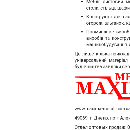
Меблі: листовий м
столи, стільці, шафи
Конструкції для са
огорож, альтанок, к
Промислове виробн
виробів та конструк
машинобудування, х
Це лише кілька прикладі
універсальний матеріал
будівництва завдяки свої
www.maxima-metall.com.u
49069, г. Днепр, пр-т Ал
Отдел оптовых продаж: 0