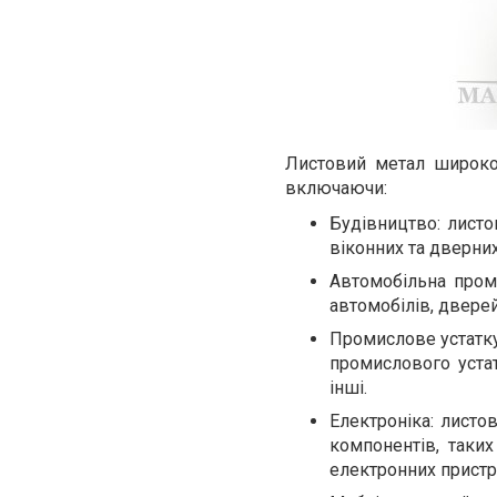
Листовий метал широко 
включаючи:
Будівництво: листо
віконних та дверних
Автомобільна пром
автомобілів, дверей
Промислове устатку
промислового устат
інші.
Електроніка: листо
компонентів, таких
електронних пристр