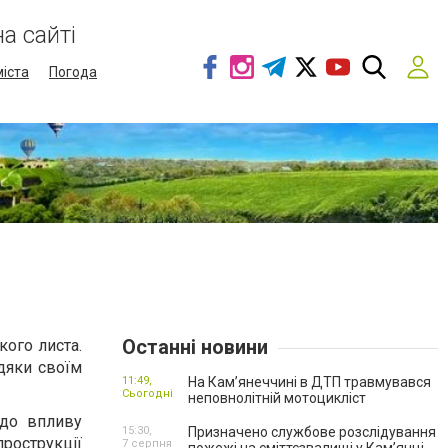
а сайті
міста
Погода
Останні новини
кого листа.
дяки своїм
11:49,
На Кам’янеччині в ДТП травмувався
Сьогодні
неповнолітній мотоцикліст
 до впливу
15:30,
Призначено службове розслідування
рострукції
7 серпня