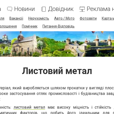
а
Новини
Довідник
Реклама н
лля
Вакансії
Нерухомість
Авто / Мото
Фотозвіти
Карта 
олошення
Помічник
Питання-Відповідь
Листовий метал
еріал, який виробляється шляхом прокатки у вигляді плос
оке застосування отлях промисловості і будівництва зав
:
чність:
листовий метал
має високу міцність і стійкість
іматичних факторів, що робить його ідеальним для п