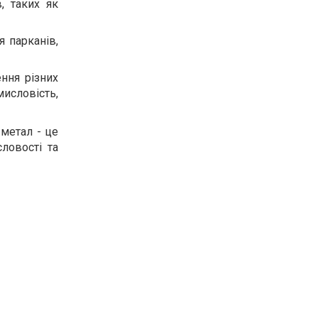
, таких як
я парканів,
ння різних
мисловість,
метал - це
ловості та