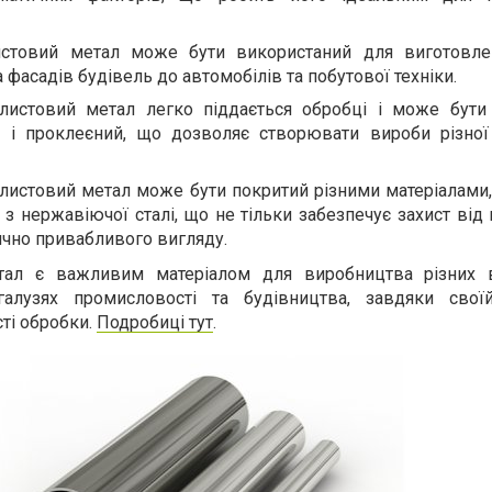
листовий метал може бути використаний для виготовле
та фасадів будівель до автомобілів та побутової техніки.
 листовий метал легко піддається обробці і може бути 
й і проклеєний, що дозволяє створювати вироби різно
 листовий метал може бути покритий різними матеріалами,
з нержавіючої сталі, що не тільки забезпечує захист від к
ично привабливого вигляду.
тал є важливим матеріалом для виробництва різних 
галузях промисловості та будівництва, завдяки своїй
сті обробки.
Подробиці тут
.