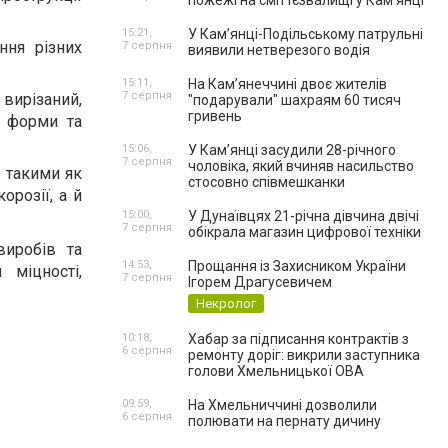
пожежі на сміттєзвалищі у Кам’янці
15:21,
У Кам’янці-Подільському патрульні
ння різних
7 серпня
виявили нетверезого водія
15:11,
На Камʼянеччині двоє жителів
7 серпня
вирізаний,
"подарували" шахраям 60 тисяч
гривень
ї форми та
15:06,
У Камʼянці засудили 28-річного
7 серпня
чоловіка, який вчиняв насильство
 такими як
стосовно співмешканки
орозії, а й
15:00,
У Дунаївцях 21-річна дівчина двічі
7 серпня
обікрала магазин цифрової техніки
виробів та
14:53,
Прощання із Захисником України
 міцності,
7 серпня
Ігорем Драгусевичем
Некролог
10:18,
Хабар за підписання контрактів з
6 серпня
ремонту доріг: викрили заступника
голови Хмельницької ОВА
09:59,
На Хмельниччині дозволили
6 серпня
полювати на пернату дичину