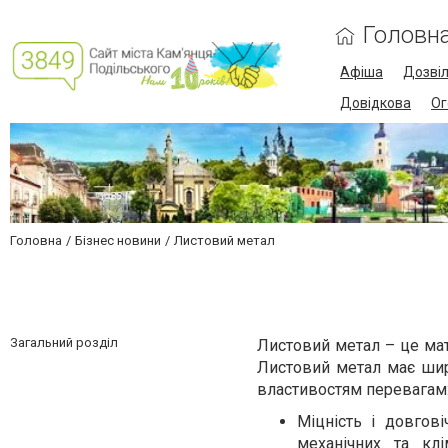
Головн
Афіша
Дозві
Довідкова
Ог
Головна
Бізнес новини
Листовий метал
Загальний розділ
Листовий метал – це мат
Листовий метал має шир
властивостям перевагам
Міцність і довгові
механічних та кл