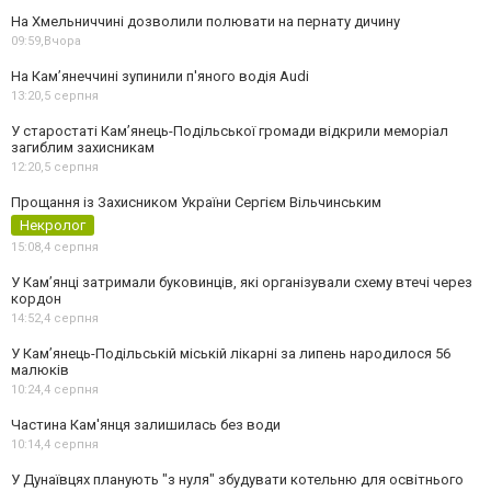
На Хмельниччині дозволили полювати на пернату дичину
09:59,
Вчора
На Камʼянеччині зупинили п'яного водія Audi
13:20,
5 серпня
У старостаті Кам’янець-Подільської громади відкрили меморіал
загиблим захисникам
12:20,
5 серпня
Прощання із Захисником України Сергієм Вільчинським
Некролог
15:08,
4 серпня
У Кам’янці затримали буковинців, які організували схему втечі через
кордон
14:52,
4 серпня
У Кам’янець-Подільській міській лікарні за липень народилося 56
малюків
10:24,
4 серпня
Частина Кам'янця залишилась без води
10:14,
4 серпня
У Дунаївцях планують "з нуля" збудувати котельню для освітнього