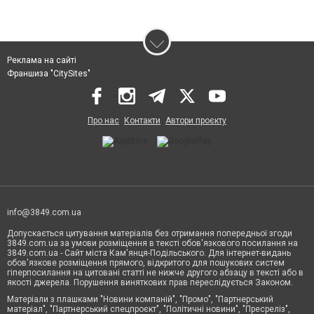
Реклама на сайті
Франшиза "CitySites"
Про нас
Контакти
Автори проєкту
info@3849.com.ua
Допускається цитування матеріалів без отримання попередньої згоди
3849.com.ua за умови розміщення в тексті обов'язкового посилання на
3849.com.ua - Сайт міста Кам'янця-Подільського. Для інтернет-видань
обов'язкове розміщення прямого, відкритого для пошукових систем
гіперпосилання на цитовані статті не нижче другого абзацу в тексті або в
якості джерела. Порушення виняткових прав переслідується Законом.
Матеріали з плашками "Новини компаній", "Промо", "Партнерський
матеріал", "Партнерський спецпроєкт", "Політичні новини", "Пресреліз",