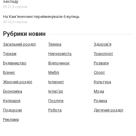
закладу
09:21,
3 серпня
На Камʼянеччині перейменували 6 вулиць
09:12,
3 серпня
Рубрики новин
Загальний розділ
Техніка
Здоров'я
Туризм
Нерухомість
Транспорт
Будівництво
Відпочинок
Розваги
Бізнес
Меблі
Спорт
Жіночий розділ
Інтернет
Культура
Економіка
Інтер'єр
Мода
Кулінарія
Послуги
Родина
Подорожі
Робота
Дитячий розділ
Реклама