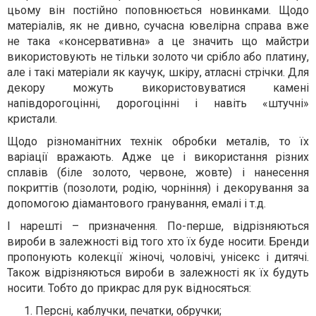
цьому він постійно поповнюється новинками. Щодо
матеріалів, як не дивно, сучасна ювелірна справа вже
не така «консервативна» а це значить що майстри
використовують не тільки золото чи срібло або платину,
але і такі матеріали як каучук, шкіру, атласні стрічки. Для
декору можуть використовуватися камені
напівдорогоцінні, дорогоцінні і навіть «штучні»
кристали.
Щодо різноманітних технік обробки металів, то їх
варіації вражають. Адже це і використання різних
сплавів (біле золото, червоне, жовте) і нанесення
покриттів (позолоти, родію, чорніння) і декорування за
допомогою діамантового гранування, емалі і т.д.
І нарешті – призначення. По-перше, відрізняються
вироби в залежності від того хто їх буде носити. Бренди
пропонують колекції жіночі, чоловічі, унісекс і дитячі.
Також відрізняються вироби в залежності як їх будуть
носити. Тобто до прикрас для рук відносяться:
Персні, каблучки, печатки, обручки;