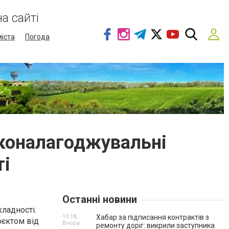
а сайті
міста
Погода
сконалагоджувальні
ті
Останні новини
ладності.
10:18,
Хабар за підписання контрактів з
оєктом від
Вчора
ремонту доріг: викрили заступника