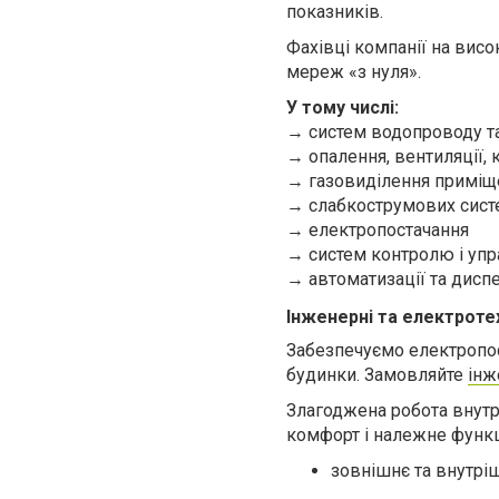
показників.
Фахівці компанії на вис
мереж «з нуля».
У тому числі:
→ систем водопроводу т
→ опалення, вентиляції,
→ газовиділення приміщ
→ слабкострумових сист
→ електропостачання
→ систем контролю і упр
→ автоматизації та диспе
Інженерні та електротех
Забезпечуємо електропос
будинки. Замовляйте
інж
Злагоджена робота внутр
комфорт і належне функц
зовнішнє та внутрі