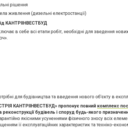
ельні рішення
ела живлення (дизельні електростанції)
 від КАНТРІІНВЕСТБУД
лючає в себе всі етапи робіт, необхідні для зведення нових 
юч».
 потрібні для будівництва та введення нового об’єкту в експ
СТРІЯ КАНТРІІНВЕСТБУД» пропонує повний
комплекс пос
а реконструкції будівель і споруд будь-якого призначенн
арантійно якісними усуненнями фізичного зносу всіх елеме
ащенням її експлуатаційних характеристик та техніко-еконо