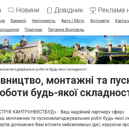
а
Новини
Довідник
Реклама н
лля
Вакансії
Нерухомість
Авто / Мото
Фотозвіти
Карта 
олошення
Помічник
Питання-Відповідь
сконалагоджувальні роботи будь-якої складності
івництво, монтажні та пу
оботи будь-якої складнос
РІЯ КАНТРІІНВЕСТБУД» - Ваш надійний партнеру сфері
ва, монтажних та пусконалагоджувальних робіт будь-якої ск
ртів допоможе Вам втілити найсміливіші ідеї, керуючи пр