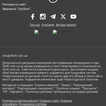
Реклама на сайті
Франшиза "CitySites"
Про нас
Контакти
Автори проєкту
info@3849.com.ua
Допускається цитування матеріалів без отримання попередньої згоди
3849.com.ua за умови розміщення в тексті обов'язкового посилання на
3849.com.ua - Сайт міста Кам'янця-Подільського. Для інтернет-видань
обов'язкове розміщення прямого, відкритого для пошукових систем
гіперпосилання на цитовані статті не нижче другого абзацу в тексті або в
якості джерела. Порушення виняткових прав переслідується Законом.
Матеріали з плашками "Новини компаній", "Промо", "Партнерський
матеріал", "Партнерський спецпроєкт", "Політичні новини", "Пресреліз",
"PR", "Офіційно", "Політична реклама" публікуються на правах реклами.
Політика конфіденційності
Правила сайту
Правила
класифайд
Редакційна політика