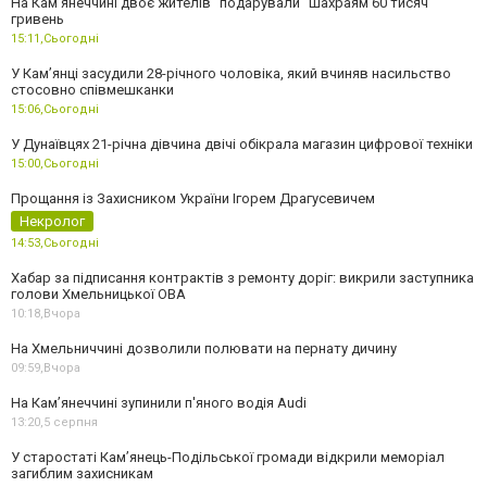
На Камʼянеччині двоє жителів "подарували" шахраям 60 тисяч
гривень
15:11,
Сьогодні
У Камʼянці засудили 28-річного чоловіка, який вчиняв насильство
стосовно співмешканки
15:06,
Сьогодні
У Дунаївцях 21-річна дівчина двічі обікрала магазин цифрової техніки
15:00,
Сьогодні
Прощання із Захисником України Ігорем Драгусевичем
Некролог
14:53,
Сьогодні
Хабар за підписання контрактів з ремонту доріг: викрили заступника
голови Хмельницької ОВА
10:18,
Вчора
На Хмельниччині дозволили полювати на пернату дичину
09:59,
Вчора
На Камʼянеччині зупинили п'яного водія Audi
13:20,
5 серпня
У старостаті Кам’янець-Подільської громади відкрили меморіал
загиблим захисникам