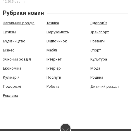
12:20,
5 серпня
Рубрики новин
Загальний розділ
Техніка
Здоров'я
Туризм
Нерухомість
Транспорт
Будівництво
Відпочинок
Розваги
Бізнес
Меблі
Спорт
Жіночий розділ
Інтернет
Культура
Економіка
Інтер'єр
Мода
Кулінарія
Послуги
Родина
Подорожі
Робота
Дитячий розділ
Реклама