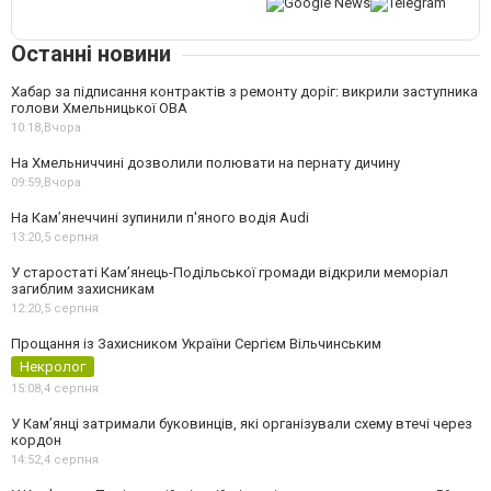
Останні новини
Хабар за підписання контрактів з ремонту доріг: викрили заступника
голови Хмельницької ОВА
10:18,
Вчора
На Хмельниччині дозволили полювати на пернату дичину
09:59,
Вчора
На Камʼянеччині зупинили п'яного водія Audi
13:20,
5 серпня
У старостаті Кам’янець-Подільської громади відкрили меморіал
загиблим захисникам
12:20,
5 серпня
Прощання із Захисником України Сергієм Вільчинським
Некролог
15:08,
4 серпня
У Кам’янці затримали буковинців, які організували схему втечі через
кордон
14:52,
4 серпня