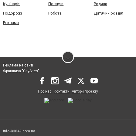
Кулінарія
Послуги
Родина
Подорожі
Робота
Дитячий розділ
Реклама
Реклама на сайті
Франшиза "CitySites"
Про нас
Контакти
Автори проєкту
info@3849.com.ua