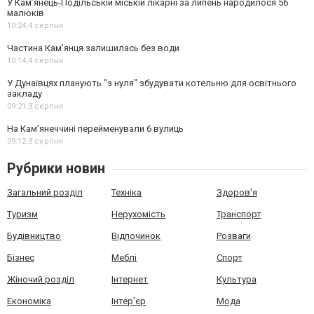
У Кам’янець-Подільській міській лікарні за липень народилося 56
малюків
10:24,
4 серпня
Частина Кам'янця залишилась без води
10:14,
4 серпня
У Дунаївцях планують "з нуля" збудувати котельню для освітнього
закладу
09:21,
3 серпня
На Камʼянеччині перейменували 6 вулиць
09:12,
3 серпня
Рубрики новин
Загальний розділ
Техніка
Здоров'я
Туризм
Нерухомість
Транспорт
Будівництво
Відпочинок
Розваги
Бізнес
Меблі
Спорт
Жіночий розділ
Інтернет
Культура
Економіка
Інтер'єр
Мода