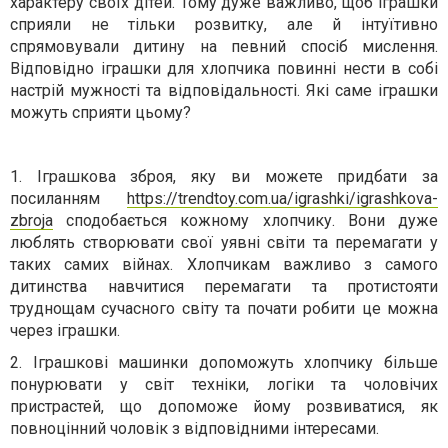
характеру своїх дітей. Тому дуже важливо, щоб іграшки
сприяли не тільки розвитку, але й інтуїтивно
спрямовували дитину на певний спосіб мислення.
Відповідно іграшки для хлопчика повинні нести в собі
настрій мужності та відповідальності. Які саме іграшки
можуть сприяти цьому?
1.
Іграшкова зброя, яку ви можете придбати за
посиланням
https://trendtoy.com.ua/igrashki/igrashkova-
zbroja
сподобається кожному хлопчику. Вони дуже
люблять створювати свої уявні світи та перемагати у
таких самих війнах. Хлопчикам важливо з самого
дитинства навчитися перемагати та протистояти
труднощам сучасного світу та почати робити це можна
через іграшки.
2.
Іграшкові машинки допоможуть хлопчику більше
понурювати у світ техніки, логіки та чоловічих
пристрастей, що допоможе йому розвиватися, як
повноцінний чоловік з відповідними інтересами.