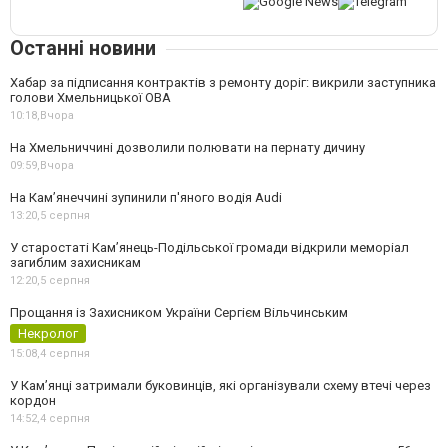
Останні новини
Хабар за підписання контрактів з ремонту доріг: викрили заступника
голови Хмельницької ОВА
10:18,
Вчора
На Хмельниччині дозволили полювати на пернату дичину
09:59,
Вчора
На Камʼянеччині зупинили п'яного водія Audi
13:20,
5 серпня
У старостаті Кам’янець-Подільської громади відкрили меморіал
загиблим захисникам
12:20,
5 серпня
Прощання із Захисником України Сергієм Вільчинським
Некролог
15:08,
4 серпня
У Кам’янці затримали буковинців, які організували схему втечі через
кордон
14:52,
4 серпня