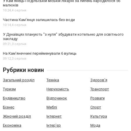
У Кам’янець-Подільській міській лікарні за липень народилося 56
малюків
10:24,
4 серпня
Частина Кам'янця залишилась без води
10:14,
4 серпня
У Дунаївцях планують "з нуля" збудувати котельню для освітнього
закладу
09:21,
3 серпня
На Камʼянеччині перейменували 6 вулиць
09:12,
3 серпня
Рубрики новин
Загальний розділ
Техніка
Здоров'я
Туризм
Нерухомість
Транспорт
Будівництво
Відпочинок
Розваги
Бізнес
Меблі
Спорт
Жіночий розділ
Інтернет
Культура
Економіка
Інтер'єр
Мода