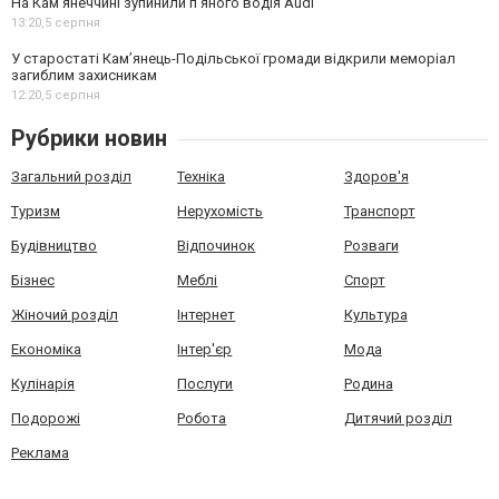
На Камʼянеччині зупинили п'яного водія Audi
13:20,
5 серпня
У старостаті Кам’янець-Подільської громади відкрили меморіал
загиблим захисникам
12:20,
5 серпня
Рубрики новин
Загальний розділ
Техніка
Здоров'я
Туризм
Нерухомість
Транспорт
Будівництво
Відпочинок
Розваги
Бізнес
Меблі
Спорт
Жіночий розділ
Інтернет
Культура
Економіка
Інтер'єр
Мода
Кулінарія
Послуги
Родина
Подорожі
Робота
Дитячий розділ
Реклама