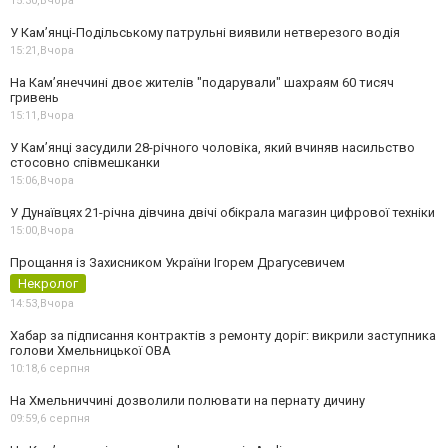
15:30,
Вчора
У Кам’янці-Подільському патрульні виявили нетверезого водія
15:21,
Вчора
На Камʼянеччині двоє жителів "подарували" шахраям 60 тисяч
гривень
15:11,
Вчора
У Камʼянці засудили 28-річного чоловіка, який вчиняв насильство
стосовно співмешканки
15:06,
Вчора
У Дунаївцях 21-річна дівчина двічі обікрала магазин цифрової техніки
15:00,
Вчора
Прощання із Захисником України Ігорем Драгусевичем
Некролог
14:53,
Вчора
Хабар за підписання контрактів з ремонту доріг: викрили заступника
голови Хмельницької ОВА
10:18,
6 серпня
На Хмельниччині дозволили полювати на пернату дичину
09:59,
6 серпня