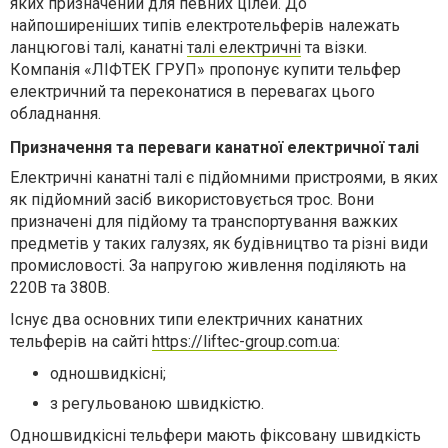
яких призначений для певних цілей. До
найпоширеніших типів електротельферів належать
ланцюгові талі, канатні
талі електричні
та візки.
Компанія «ЛІФТЕК ГРУП» пропонує купити тельфер
електричний та переконатися в перевагах цього
обладнання.
Призначення та переваги канатної електричної талі
Електричні канатні талі є підйомними пристроями, в яких
як підйомний засіб використовується трос. Вони
призначені для підйому та транспортування важких
предметів у таких галузях, як будівництво та різні види
промисловості.
За напругою живлення под
іляють на
220В та 380В.
Існує два основних типи електричних канатних
тельферів на сайті
https://liftec-group.com.ua
:
одношвидкісні;
з регульованою швидкістю.
Одношвидкісні тельфери мають фіксовану швидкість