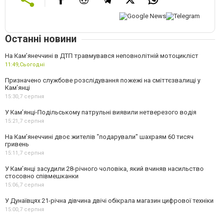
Останні новини
На Кам’янеччині в ДТП травмувався неповнолітній мотоцикліст
11:49,
Сьогодні
Призначено службове розслідування пожежі на сміттєзвалищі у
Кам’янці
15:30,
7 серпня
У Кам’янці-Подільському патрульні виявили нетверезого водія
15:21,
7 серпня
На Камʼянеччині двоє жителів "подарували" шахраям 60 тисяч
гривень
15:11,
7 серпня
У Камʼянці засудили 28-річного чоловіка, який вчиняв насильство
стосовно співмешканки
15:06,
7 серпня
У Дунаївцях 21-річна дівчина двічі обікрала магазин цифрової техніки
15:00,
7 серпня