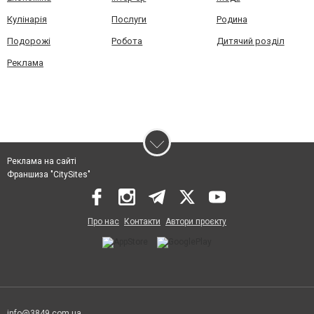
Кулінарія
Послуги
Родина
Подорожі
Робота
Дитячий розділ
Реклама
Реклама на сайті
Франшиза "CitySites"
Про нас
Контакти
Автори проєкту
info@3849.com.ua