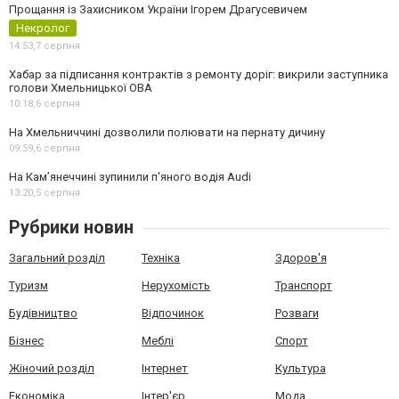
Прощання із Захисником України Ігорем Драгусевичем
Некролог
14:53,
7 серпня
Хабар за підписання контрактів з ремонту доріг: викрили заступника
голови Хмельницької ОВА
10:18,
6 серпня
На Хмельниччині дозволили полювати на пернату дичину
09:59,
6 серпня
На Камʼянеччині зупинили п'яного водія Audi
13:20,
5 серпня
Рубрики новин
Загальний розділ
Техніка
Здоров'я
Туризм
Нерухомість
Транспорт
Будівництво
Відпочинок
Розваги
Бізнес
Меблі
Спорт
Жіночий розділ
Інтернет
Культура
Економіка
Інтер'єр
Мода