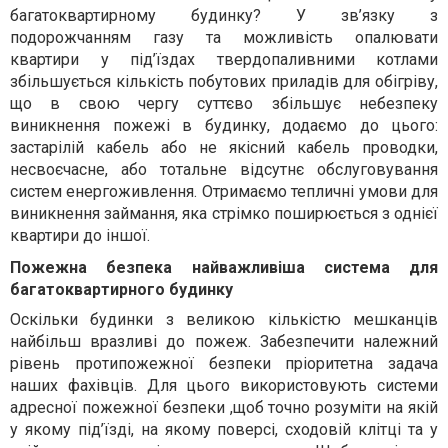
багатоквартирному будинку? У зв’язку з
подорожчанням газу та можливість опалювати
квартири у під’їздах твердопаливними котлами
збільшується кількість побутових приладів для обігріву,
що в свою чергу суттєво збільшує небезпеку
виникнення пожежі в будинку, додаємо до цього:
застарілій кабель або не якісний кабель проводки,
несвоєчасне, або тотальне відсутнє обслуговування
систем енергоживлення. Отримаємо тепличні умови для
виникнення займання, яка стрімко поширюється з однієї
квартири до іншої.
Пожежна безпека найважливіша система для
багатоквартирного будинку
Оскільки будинки з великою кількістю мешканців
найбільш вразливі до пожеж. Забезпечити належний
рівень протипожежної безпеки пріоритетна задача
наших фахівців. Для цього використовують системи
адресної пожежної безпеки ,щоб точно розуміти на якій
у якому під’їзді, на якому поверсі, сходовій клітці та у