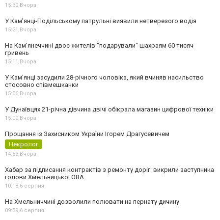
15:30,
Вчора
У Кам’янці-Подільському патрульні виявили нетверезого водія
15:21,
Вчора
На Камʼянеччині двоє жителів "подарували" шахраям 60 тисяч
гривень
15:11,
Вчора
У Камʼянці засудили 28-річного чоловіка, який вчиняв насильство
стосовно співмешканки
15:06,
Вчора
У Дунаївцях 21-річна дівчина двічі обікрала магазин цифрової техніки
15:00,
Вчора
Прощання із Захисником України Ігорем Драгусевичем
Некролог
14:53,
Вчора
Хабар за підписання контрактів з ремонту доріг: викрили заступника
голови Хмельницької ОВА
10:18,
6 серпня
На Хмельниччині дозволили полювати на пернату дичину
09:59,
6 серпня