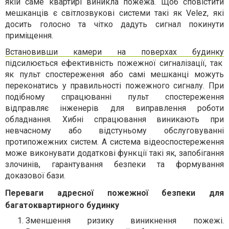
якій саме квартирі виникла пожежа. Щоб сповістити
мешканців є світлозвукові системи такі як Velez, які
досить голосно та чітко дадуть сигнал покинути
приміщення.
Встановивши камери на поверхах будинку
підсилюється ефективність пожежної сигналізації, так
як пульт спостереження або самі мешканці можуть
переконатись у правильності пожежного сигналу. При
подібному спрацюванні пульт спостереження
відправляє інженерів для виправлення роботи
обладнання. Хибні спрацювання виникають при
невчасному або відстуньому обслуговуванні
протипожежних систем. А система відеоспостереження
може виконувати додаткові функції такі як, запобігання
злочинів, гарантування безпеки та формування
доказової бази.
Переваги адресної пожежної безпеки для
багатоквартирного будинку
Зменшення ризику виникнення пожежі.