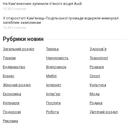
На Камʼянеччині зупинили п'яного водія Audi
13:20,
5 серпня
У старостаті Кам’янець-Подільської громади відкрили меморіал
загиблим захисникам
12:20,
5 серпня
Рубрики новин
Загальний розділ
Техніка
Здоров'я
Туризм
Нерухомість
Транспорт
Будівництво
Відпочинок
Розваги
Бізнес
Меблі
Спорт
Жіночий розділ
Інтернет
Культура
Економіка
Інтер'єр
Мода
Кулінарія
Послуги
Родина
Подорожі
Робота
Дитячий розділ
Реклама