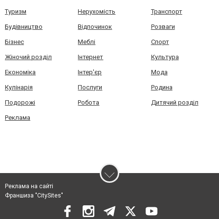
Туризм
Нерухомість
Транспорт
Будівництво
Відпочинок
Розваги
Бізнес
Меблі
Спорт
Жіночий розділ
Інтернет
Культура
Економіка
Інтер'єр
Мода
Кулінарія
Послуги
Родина
Подорожі
Робота
Дитячий розділ
Реклама
Реклама на сайті
Франшиза "CitySites"