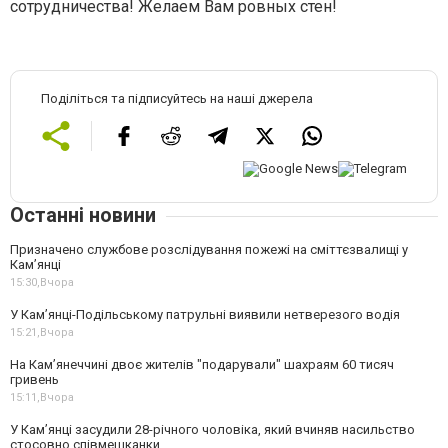
сотрудничества! Желаем Вам ровных стен!
Поділіться та підписуйтесь на наші джерела
Останні новини
Призначено службове розслідування пожежі на сміттєзвалищі у
Кам’янці
15:30,
Вчора
У Кам’янці-Подільському патрульні виявили нетверезого водія
15:21,
Вчора
На Камʼянеччині двоє жителів "подарували" шахраям 60 тисяч
гривень
15:11,
Вчора
У Камʼянці засудили 28-річного чоловіка, який вчиняв насильство
стосовно співмешканки