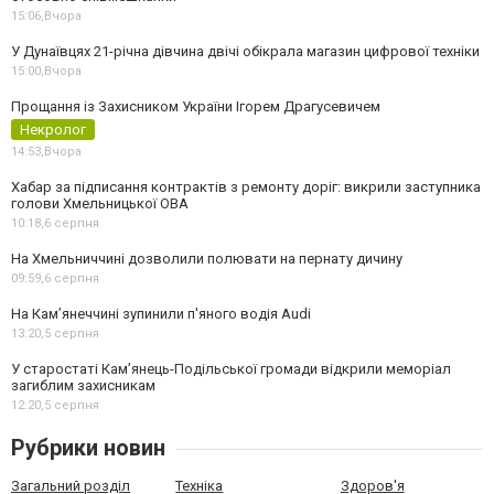
15:06,
Вчора
У Дунаївцях 21-річна дівчина двічі обікрала магазин цифрової техніки
15:00,
Вчора
Прощання із Захисником України Ігорем Драгусевичем
Некролог
14:53,
Вчора
Хабар за підписання контрактів з ремонту доріг: викрили заступника
голови Хмельницької ОВА
10:18,
6 серпня
На Хмельниччині дозволили полювати на пернату дичину
09:59,
6 серпня
На Камʼянеччині зупинили п'яного водія Audi
13:20,
5 серпня
У старостаті Кам’янець-Подільської громади відкрили меморіал
загиблим захисникам
12:20,
5 серпня
Рубрики новин
Загальний розділ
Техніка
Здоров'я