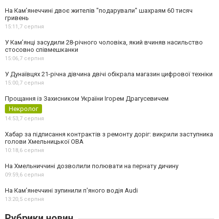
На Камʼянеччині двоє жителів "подарували" шахраям 60 тисяч
гривень
15:11,
7 серпня
У Камʼянці засудили 28-річного чоловіка, який вчиняв насильство
стосовно співмешканки
15:06,
7 серпня
У Дунаївцях 21-річна дівчина двічі обікрала магазин цифрової техніки
15:00,
7 серпня
Прощання із Захисником України Ігорем Драгусевичем
Некролог
14:53,
7 серпня
Хабар за підписання контрактів з ремонту доріг: викрили заступника
голови Хмельницької ОВА
10:18,
6 серпня
На Хмельниччині дозволили полювати на пернату дичину
09:59,
6 серпня
На Камʼянеччині зупинили п'яного водія Audi
13:20,
5 серпня
Рубрики новин