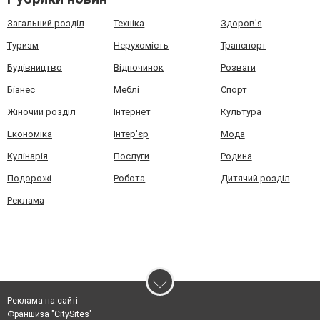
Загальний розділ
Техніка
Здоров'я
Туризм
Нерухомість
Транспорт
Будівництво
Відпочинок
Розваги
Бізнес
Меблі
Спорт
Жіночий розділ
Інтернет
Культура
Економіка
Інтер'єр
Мода
Кулінарія
Послуги
Родина
Подорожі
Робота
Дитячий розділ
Реклама
Реклама на сайті
Франшиза "CitySites"