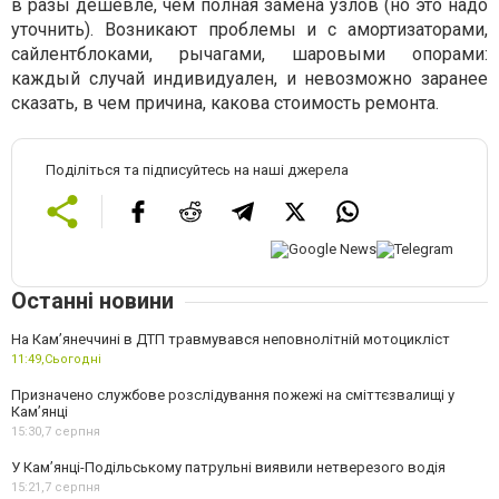
в разы дешевле, чем полная замена узлов (но это надо
уточнить). Возникают проблемы и с амортизаторами,
сайлентблоками, рычагами, шаровыми опорами:
каждый случай индивидуален, и невозможно заранее
сказать, в чем причина, какова стоимость ремонта.
Поділіться та підписуйтесь на наші джерела
Останні новини
На Кам’янеччині в ДТП травмувався неповнолітній мотоцикліст
11:49,
Сьогодні
Призначено службове розслідування пожежі на сміттєзвалищі у
Кам’янці
15:30,
7 серпня
У Кам’янці-Подільському патрульні виявили нетверезого водія
15:21,
7 серпня