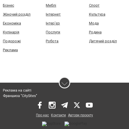
Бізнес
Меблі
Спорт
Жіночий розділ
Інтернет
Культура
Економіка
Інтер'єр
Мода
Кулінарія
Послуги
Родина
Подорожі
Робота
Дитячий розділ
Реклама
Реклама на сайті
Франшиза "CitySites"
Про нас
Контакти
Автори проєкту