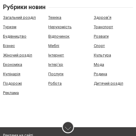
Рубрики новин
Загальний розділ
Техніка
Здоров'я
Туризм
Нерухомість
Транспорт
Будівництво
Відпочинок
Розваги
Бізнес
Меблі
Спорт
Жіночий розділ
Інтернет
Культура
Економіка
Інтер'єр
Мода
Кулінарія
Послуги
Родина
Подорожі
Робота
Дитячий розділ
Реклама
Реклама на сайті