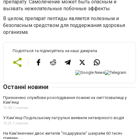
препарату. Самолечение может быть опасным и
вызвать нежелательные побочные эффекты.
В целом, препарат пептиды является полезным и
безопасным средством для поддержания здоровья
организма.
Поділіться та підписуйтесь на наші джерела
Останні новини
Призначено службове розслідування пожежі на сміттєзвалищі у
Кам’янці
15:30,
7 серпня
У Кам’янці-Подільському патрульні виявили нетверезого водія
15:21,
7 серпня
На Камʼянеччині двоє жителів "подарували" шахраям 60 тисяч
гривень