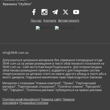
Франшиза "CitySites"
Про нас
Контакти
Автори проєкту
info@3849.com.ua
Допускається цитування матеріалів без отримання попередньої згоди
3849.com.ua за умови розміщення в тексті обов'язкового посилання на
3849.com.ua - Сайт міста Кам'янця-Подільського. Для інтернет-видань
обов'язкове розміщення прямого, відкритого для пошукових систем
гіперпосилання на цитовані статті не нижче другого абзацу в тексті або в
якості джерела. Порушення виняткових прав переслідується Законом.
Матеріали з плашками "Новини компаній", "Промо", "Партнерський
матеріал", "Партнерський спецпроєкт", "Політичні новини", "Пресреліз",
"PR", "Офіційно", "Політична реклама" публікуються на правах реклами.
Політика конфіденційності
Правила сайту
Правила
класифайд
Редакційна політика