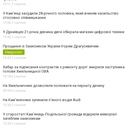
15:11,
7 серпня
У Камʼянці засудили 28-річного чоловіка, який вчиняв насильство
стосовно співмешканки
15:06,
7 серпня
У Дунаївцях 21-річна дівчина двічі обікрала магазин цифрової техніки
15:00,
7 серпня
Прощання із Захисником України Ігорем Драгусевичем
Некролог
14:53,
7 серпня
Хабар за підписання контрактів з ремонту доріг: викрили заступника
голови Хмельницької ОВА
10:18,
6 серпня
На Хмельниччині дозволили полювати на пернату дичину
09:59,
6 серпня
На Камʼянеччині зупинили п'яного водія Audi
13:20,
5 серпня
У старостаті Кам’янець-Подільської громади відкрили меморіал
загиблим захисникам
12:20,
5 серпня