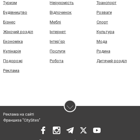
Туризм
Нерухомість
Транспорт
Будівництво
Відпочинок
Розваги
Бізнес
Меблі
Спорт
Жіночий розділ
Інтернет
Культура
Економіка
Інтер'єр
Мода
Кулінарія
Послуги
Родина
Подорожі
Робота
Дитячий розділ
Реклама
Реклама на сайті
Франшиза "CitySites"