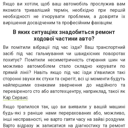
Якщо ви хотіли, щоб ваш автомобіль прослужив вам
якомога триваліший термін, необхідно при першій
необхідності не ігнорувати проблеми, а довіряти їх
вирішення досвідченим та професійним фахівцям.
В яких ситуаціях знадобиться ремонт
ходової частини авто?
Ви помітили вібрації під час їзди? Ваш транспортний
засіб під час гальмування чи швидкісних поворотах
похитує? Помітили несиметричність стирання шин чи
можливо автомобілем стало складно керувати по
прямій лінії? Навіть якщо під час їзди з'явилися такі
сторонні звуки як стуки та скрегіт, всі ці моменти будуть
найпершими ознаками звернення до надійного та
перевіреного сто або автотехцентру, наприклад, такої як
Кар Сервис
.
Якщо трапилося так, що ви виявили у вашій машині
будь-які з раніше нами перерахованих або, можливо,
інші несправності, не варто гаяти часу на зайві роздуми.
Варто відразу ж записатися на діагностику та ремонт