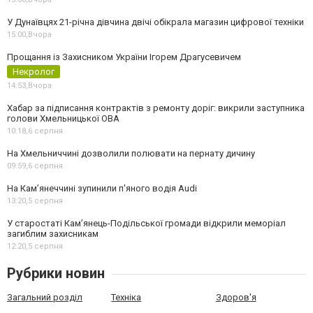
У Дунаївцях 21-річна дівчина двічі обікрала магазин цифрової техніки
15:00,
Вчора
Прощання із Захисником України Ігорем Драгусевичем
Некролог
14:53,
Вчора
Хабар за підписання контрактів з ремонту доріг: викрили заступника
голови Хмельницької ОВА
10:18,
6 серпня
На Хмельниччині дозволили полювати на пернату дичину
09:59,
6 серпня
На Камʼянеччині зупинили п'яного водія Audi
13:20,
5 серпня
У старостаті Кам’янець-Подільської громади відкрили меморіал
загиблим захисникам
12:20,
5 серпня
Рубрики новин
Загальний розділ
Техніка
Здоров'я