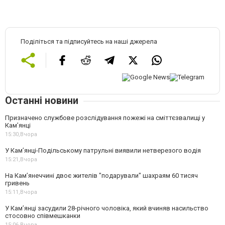
Поділіться та підписуйтесь на наші джерела
Останні новини
Призначено службове розслідування пожежі на сміттєзвалищі у
Кам’янці
15:30,
Вчора
У Кам’янці-Подільському патрульні виявили нетверезого водія
15:21,
Вчора
На Камʼянеччині двоє жителів "подарували" шахраям 60 тисяч
гривень
15:11,
Вчора
У Камʼянці засудили 28-річного чоловіка, який вчиняв насильство
стосовно співмешканки
15:06,
Вчора