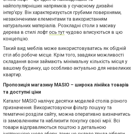
найпопулярніших напрямків у сучасному дизайні
інтер'єру. Він характеризується грубими поверхнями,
незакінченими елементами та використанням
натуральних матеріалів. Розкладні столи з масиву
дерева в стилі лофт
ось тут
чудово вписуються в цю
концепцію.
Такий вид меблів може використовуватись як обідній
стіл або робоче місце. Крім того, завдяки можливості
складання вони займають мінімальну кількість місця у
вашому будинку, що особливо актуально для невеликих
квартир.
Пропозиція магазину
MASIO
– широка лінійка товарів
та доступні ціни
Каталог
MASIO
налічує десятки моделей столів різного
призначення. Використовуючи фільтр пошуку та
тематичні розділи сайту, можна оперативно визначитись
із замовленням та наблизити покупку своєї мрії. Всі
товари відправляються поштою з детальною
інструкцією щодо збору, тому не складе труда зібрати