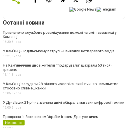
Останні новини
Призначено службове розслідування пожежі на сміттєзвалищі у
Кам’янці
15:30,
Вчора
У Кам’янці-Подільському патрульні виявили нетверезого водія
15:21,
Вчора
На Камʼянеччині двоє жителів "подарували" шахраям 60 тисяч
гривень
15:11,
Вчора
У Камʼянці засудили 28-річного чоловіка, який вчиняв насильство
стосовно співмешканки
15:06,
Вчора
У Дунаївцях 21-річна дівчина двічі обікрала магазин цифрової техніки
15:00,
Вчора
Прощання із Захисником України Ігорем Драгусевичем
Некролог