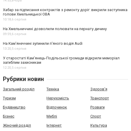
14:53,
Вчора
Хабар за підписання контрактів з ремонту доріг: викрили заступника
голови Хмельницької ОВА
10:18,
6 серпня
На Хмельниччині дозволили полювати на пернату дичину
09:59,
6 серпня
На Камʼянеччині зупинили п'яного водія Audi
13:20,
5 серпня
У старостаті Кам’янець-Подільської громади відкрили меморіал
загиблим захисникам
12:20,
5 серпня
Рубрики новин
Загальний розділ
Техніка
Здоров'я
Туризм
Нерухомість
Транспорт
Будівництво
Відпочинок
Розваги
Бізнес
Меблі
Спорт
Жіночий розділ
Інтернет
Культура