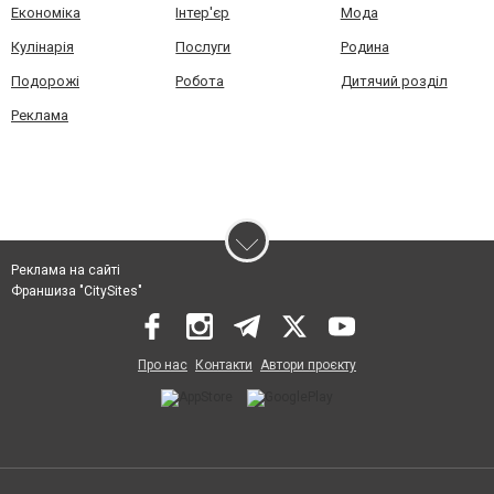
Економіка
Інтер'єр
Мода
Кулінарія
Послуги
Родина
Подорожі
Робота
Дитячий розділ
Реклама
Реклама на сайті
Франшиза "CitySites"
Про нас
Контакти
Автори проєкту