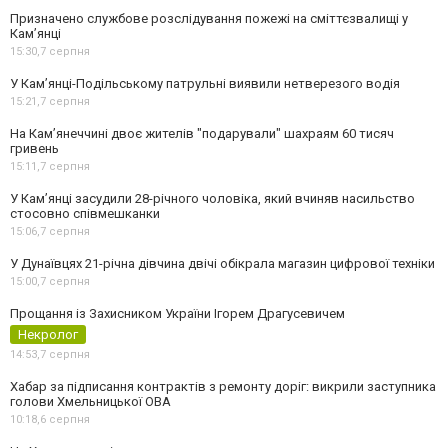
Призначено службове розслідування пожежі на сміттєзвалищі у
Кам’янці
15:30,
7 серпня
У Кам’янці-Подільському патрульні виявили нетверезого водія
15:21,
7 серпня
На Камʼянеччині двоє жителів "подарували" шахраям 60 тисяч
гривень
15:11,
7 серпня
У Камʼянці засудили 28-річного чоловіка, який вчиняв насильство
стосовно співмешканки
15:06,
7 серпня
У Дунаївцях 21-річна дівчина двічі обікрала магазин цифрової техніки
15:00,
7 серпня
Прощання із Захисником України Ігорем Драгусевичем
Некролог
14:53,
7 серпня
Хабар за підписання контрактів з ремонту доріг: викрили заступника
голови Хмельницької ОВА
10:18,
6 серпня