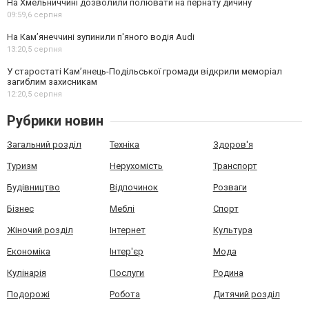
На Хмельниччині дозволили полювати на пернату дичину
09:59,
6 серпня
На Камʼянеччині зупинили п'яного водія Audi
13:20,
5 серпня
У старостаті Кам’янець-Подільської громади відкрили меморіал
загиблим захисникам
12:20,
5 серпня
Рубрики новин
Загальний розділ
Техніка
Здоров'я
Туризм
Нерухомість
Транспорт
Будівництво
Відпочинок
Розваги
Бізнес
Меблі
Спорт
Жіночий розділ
Інтернет
Культура
Економіка
Інтер'єр
Мода
Кулінарія
Послуги
Родина
Подорожі
Робота
Дитячий розділ