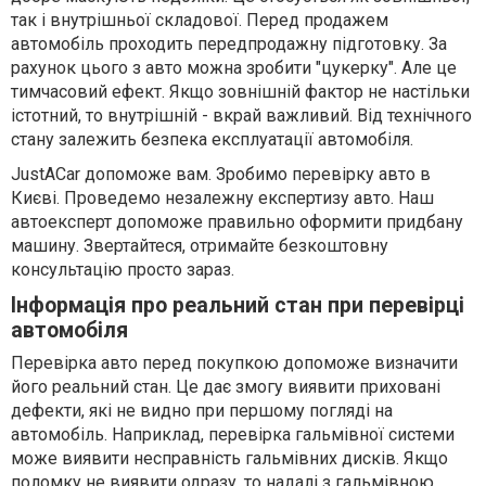
так і внутрішньої складової. Перед продажем
автомобіль проходить передпродажну підготовку. За
рахунок цього з авто можна зробити "цукерку". Але це
тимчасовий ефект. Якщо зовнішній фактор не настільки
істотний, то внутрішній - вкрай важливий. Від технічного
стану залежить безпека експлуатації автомобіля.
JustACar допоможе вам. Зробимо перевірку авто в
Києві. Проведемо незалежну експертизу авто. Наш
автоексперт допоможе правильно оформити придбану
машину. Звертайтеся, отримайте безкоштовну
консультацію просто зараз.
Інформація про реальний стан при перевірці
автомобіля
Перевірка авто перед покупкою допоможе визначити
його реальний стан. Це дає змогу виявити приховані
дефекти, які не видно при першому погляді на
автомобіль. Наприклад, перевірка гальмівної системи
може виявити несправність гальмівних дисків. Якщо
поломку не виявити одразу, то надалі з гальмівною