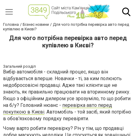
Головна
Бізнес новини
Для чого потрібна перевірка авто перед
купівлею в Києві?
Для чого потрібна перевірка авто перед
купівлею в Києві?
Загальний розділ
Вибір автомобіля - складний процес, якщо він
відбувається вперше. Новачки - ті, за ким полюють
недобросовісні продавці. Адже такі клієнти ще не
знають, як правильно працювати на вторинному ринку.
Якщо з офіційним дилером усе зрозуміло, то що робити
на б/у? Головний нюанс -
перевірка авто перед
покупкою в Києві
. Автомобіль - той засіб, який потрібно
в обов'язковому порядку перевіряти.
Чому варто робити перевірку? Річ у тім, що продавці
добре маскують недоліки. Це стосується як зовнішньої,