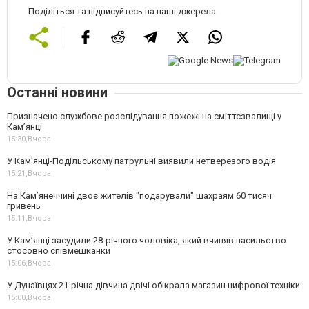
Поділіться та підписуйтесь на наші джерела
Останні новини
Призначено службове розслідування пожежі на сміттєзвалищі у
Кам’янці
15:30,
Вчора
У Кам’янці-Подільському патрульні виявили нетверезого водія
15:21,
Вчора
На Камʼянеччині двоє жителів "подарували" шахраям 60 тисяч
гривень
15:11,
Вчора
У Камʼянці засудили 28-річного чоловіка, який вчиняв насильство
стосовно співмешканки
15:06,
Вчора
У Дунаївцях 21-річна дівчина двічі обікрала магазин цифрової техніки
15:00,
Вчора