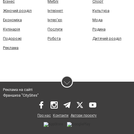
Бізнес
Меблі
Спорт
Жіночий розділ
Інтернет
Культура
Економіка
Інтер'єр
Мода
Кулінарія
Послуги
Родина
Подорожі
Робота
Дитячий розділ
Реклама
Реклама на сайті
Франшиза "CitySites"
Про нас
Контакти
Автори проєкту