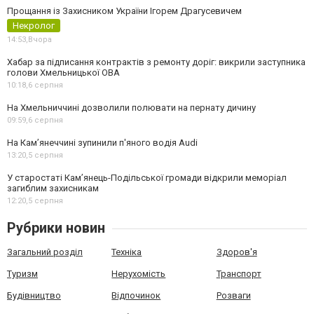
Прощання із Захисником України Ігорем Драгусевичем
Некролог
14:53,
Вчора
Хабар за підписання контрактів з ремонту доріг: викрили заступника
голови Хмельницької ОВА
10:18,
6 серпня
На Хмельниччині дозволили полювати на пернату дичину
09:59,
6 серпня
На Камʼянеччині зупинили п'яного водія Audi
13:20,
5 серпня
У старостаті Кам’янець-Подільської громади відкрили меморіал
загиблим захисникам
12:20,
5 серпня
Рубрики новин
Загальний розділ
Техніка
Здоров'я
Туризм
Нерухомість
Транспорт
Будівництво
Відпочинок
Розваги