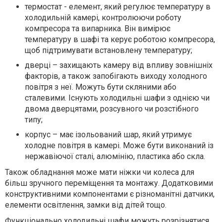
термостат - елемент, який регулює температуру в
холодильній камері, контролюючи роботу
компресора та випарника. Він вимірює
температуру в шафі та керує роботою компресора,
щоб підтримувати встановлену температуру;
дверці – захищають камеру від впливу зовнішніх
факторів, а також запобігають виходу холодного
повітря з неї. Можуть бути скляними або
сталевими. Існують холодильні шафи з однією чи
двома дверцятами, розсувного чи розстібного
типу;
корпус – має ізольований шар, який утримує
холодне повітря в камері. Може бути виконаний із
нержавіючої сталі, алюмінію, пластика або скла.
Також обладнання може мати ніжки чи колеса для
більш зручного переміщення та монтажу. Додатковими
конструктивними компонентами є різноманітні датчики,
елементи освітлення, замки від дітей тощо.
Функціонально холодильні шафи можуть розрізнятися