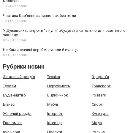
малюків
10:24,
4 серпня
Частина Кам'янця залишилась без води
10:14,
4 серпня
У Дунаївцях планують "з нуля" збудувати котельню для освітнього
закладу
09:21,
3 серпня
На Камʼянеччині перейменували 6 вулиць
09:12,
3 серпня
Рубрики новин
Загальний розділ
Техніка
Здоров'я
Туризм
Нерухомість
Транспорт
Будівництво
Відпочинок
Розваги
Бізнес
Меблі
Спорт
Жіночий розділ
Інтернет
Культура
Економіка
Інтер'єр
Мода
Кулінарія
Послуги
Родина