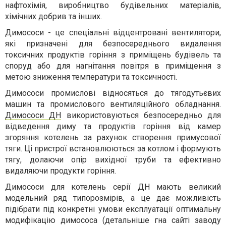
нафтохімія, виробництво будівельних матеріалів,
хімічних добрив та інших.
Димососи - це спеціальні відцентровані вентилятори,
які призначені для безпосереднього видалення
токсичних продуктів горіння з приміщень будівель та
споруд або для нагнітання повітря в приміщення з
метою зниження температури та токсичності.
Димососи промислові відносяться до тягодутьєвих
машин та промислового вентиляційного обладнання.​​
Димососи ДН
використовуються безпосередньо для
відведення диму та продуктів горіння від камер
згоряння котелень за рахунок створення примусової
тяги. Ці пристрої встановлюються за котлом і формують
тягу, долаючи опір вихідної труби та ефективно
видаляючи продукти горіння.
Димососи для котелень серії ДН мають великий
модельний ряд типорозмірів, а це дає можливість
підібрати під конкретні умови експлуатації оптимальну
модифікацію димососа (детальніше гна сайті заводу