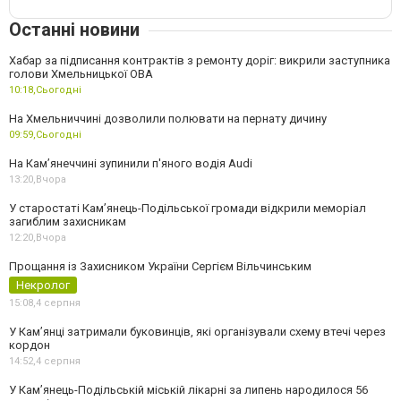
Останні новини
Хабар за підписання контрактів з ремонту доріг: викрили заступника
голови Хмельницької ОВА
10:18,
Сьогодні
На Хмельниччині дозволили полювати на пернату дичину
09:59,
Сьогодні
На Камʼянеччині зупинили п'яного водія Audi
13:20,
Вчора
У старостаті Кам’янець-Подільської громади відкрили меморіал
загиблим захисникам
12:20,
Вчора
Прощання із Захисником України Сергієм Вільчинським
Некролог
15:08,
4 серпня
У Кам’янці затримали буковинців, які організували схему втечі через
кордон
14:52,
4 серпня
У Кам’янець-Подільській міській лікарні за липень народилося 56