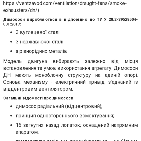
https://ventzavod.com/ventilation/draught-fans/smoke-
exhausters/dn/
)
Димососи виробляються в відповідно до ТУ У 28.2-39528504-
001:2017:
З вуглецевої сталі
З нержавіючої сталі
з різнорідних металів
Модель двигуна вибирають залежно від місця
встановлення та умов використання агрегату. Димососи
ДН мають моноблочну структуру на єдиній опорі.
Основа механізму - електричний привід, з'єднаний із
відцентровим вентилятором.
Загальні відомості про димососи
димосос радіальний (відцентровий);
принцип одностороннього всмоктування;
16 загнутих назад лопаток; оснащений напрямним
апаратом;