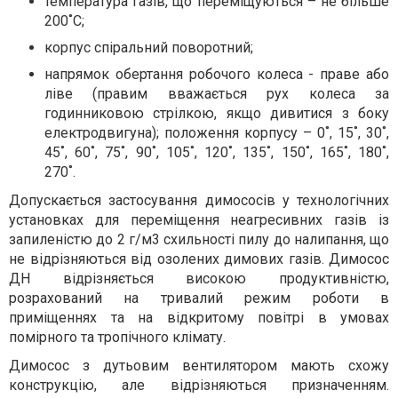
температура газів, що переміщуються – не більше
200˚С;
корпус спіральний поворотний;
напрямок обертання робочого колеса - праве або
ліве (правим вважається рух колеса за
годинниковою стрілкою, якщо дивитися з боку
електродвигуна); положення корпусу – 0˚, 15˚, 30˚,
45˚, 60˚, 75˚, 90˚, 105˚, 120˚, 135˚, 150˚, 165˚, 180˚,
270˚.
Допускається застосування димососів у технологічних
установках для переміщення неагресивних газів із
запиленістю до 2 г/м3 схильності пилу до налипання, що
не відрізняються від озолених димових газів. Димосос
ДН відрізняється високою продуктивністю,
розрахований на тривалий режим роботи в
приміщеннях та на відкритому повітрі в умовах
помірного та тропічного клімату.
Димосос з дутьовим вентилятором мають схожу
конструкцію, але відрізняються призначенням.