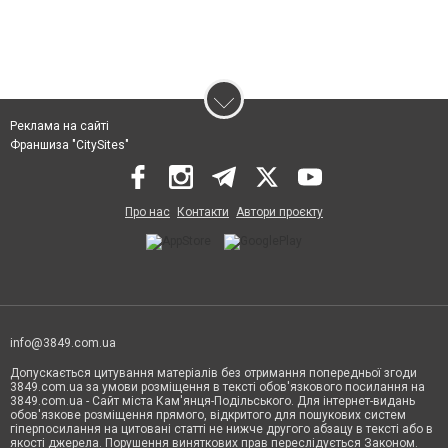
Реклама на сайті
Франшиза "CitySites"
Про нас
Контакти
Автори проєкту
info@3849.com.ua
Допускається цитування матеріалів без отримання попередньої згоди
3849.com.ua за умови розміщення в тексті обов'язкового посилання на
3849.com.ua - Сайт міста Кам'янця-Подільського. Для інтернет-видань
обов'язкове розміщення прямого, відкритого для пошукових систем
гіперпосилання на цитовані статті не нижче другого абзацу в тексті або в
якості джерела. Порушення виняткових прав переслідується Законом.