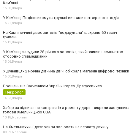
Кам’янці
15:30,
Вчора
У Кам’янці-Подільському патрульні виявили нетверезого водія
15:21,
Вчора
На Камʼянеччині двоє жителів "подарували" шахраям 60 тисяч
гривень
15:11,
Вчора
У Камʼянці засудили 28-річного чоловіка, який вчиняв насильство
стосовно співмешканки
15:06,
Вчора
У Дунаївцях 21-річна дівчина двічі обікрала магазин цифрової техніки
15:00,
Вчора
Прощання із Захисником України Ігорем Драгусевичем
Некролог
14:53,
Вчора
Хабар за підписання контрактів з ремонту доріг: викрили заступника
голови Хмельницької ОВА
10:18,
6 серпня
На Хмельниччині дозволили полювати на пернату дичину
09:59,
6 серпня