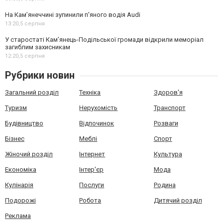
На Камʼянеччині зупинили п'яного водія Audi
13:20,
5 серпня
У старостаті Кам’янець-Подільської громади відкрили меморіал
загиблим захисникам
12:20,
5 серпня
Рубрики новин
Загальний розділ
Техніка
Здоров'я
Туризм
Нерухомість
Транспорт
Будівництво
Відпочинок
Розваги
Бізнес
Меблі
Спорт
Жіночий розділ
Інтернет
Культура
Економіка
Інтер'єр
Мода
Кулінарія
Послуги
Родина
Подорожі
Робота
Дитячий розділ
Реклама