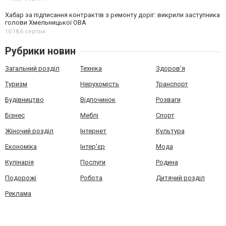
Хабар за підписання контрактів з ремонту доріг: викрили заступника
голови Хмельницької ОВА
10:18,
6 серпня
Рубрики новин
Загальний розділ
Техніка
Здоров'я
Туризм
Нерухомість
Транспорт
Будівництво
Відпочинок
Розваги
Бізнес
Меблі
Спорт
Жіночий розділ
Інтернет
Культура
Економіка
Інтер'єр
Мода
Кулінарія
Послуги
Родина
Подорожі
Робота
Дитячий розділ
Реклама