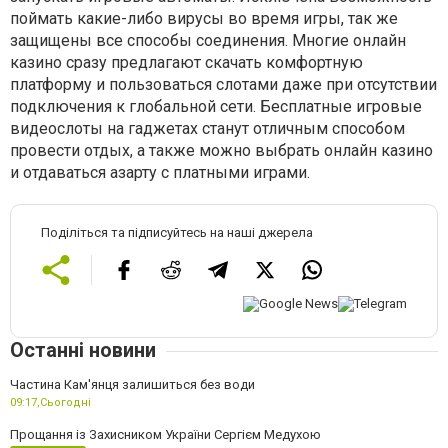
поймать какие-либо вирусы во время игры, так же
защищены все способы соединения. Многие онлайн
казино сразу предлагают скачать комфортную
платформу и пользоваться слотами даже при отсутствии
подключения к глобальной сети. Бесплатные игровые
видеослоты на гаджетах станут отличным способом
провести отдых, а также можно выбрать онлайн казино
и отдаваться азарту с платными играми.
Поділіться та підписуйтесь на наші джерела
Останні новини
Частина Кам'янця залишиться без води
09:17,
Сьогодні
Прощання із Захисником України Сергієм Медухою