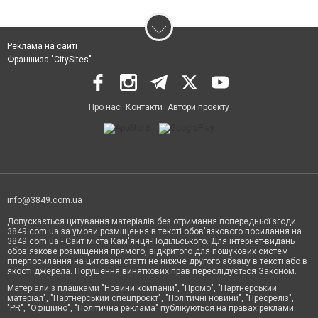
Реклама на сайті
Франшиза "CitySites"
Про нас
Контакти
Автори проєкту
info@3849.com.ua
Допускається цитування матеріалів без отримання попередньої згоди
3849.com.ua за умови розміщення в тексті обов'язкового посилання на
3849.com.ua - Сайт міста Кам'янця-Подільського. Для інтернет-видань
обов'язкове розміщення прямого, відкритого для пошукових систем
гіперпосилання на цитовані статті не нижче другого абзацу в тексті або в
якості джерела. Порушення виняткових прав переслідується Законом.
Матеріали з плашками "Новини компаній", "Промо", "Партнерський
матеріал", "Партнерський спецпроєкт", "Політичні новини", "Пресреліз",
"PR", "Офіційно", "Політична реклама" публікуються на правах реклами.