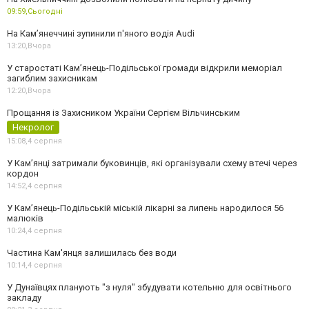
09:59,
Сьогодні
На Камʼянеччині зупинили п'яного водія Audi
13:20,
Вчора
У старостаті Кам’янець-Подільської громади відкрили меморіал
загиблим захисникам
12:20,
Вчора
Прощання із Захисником України Сергієм Вільчинським
Некролог
15:08,
4 серпня
У Кам’янці затримали буковинців, які організували схему втечі через
кордон
14:52,
4 серпня
У Кам’янець-Подільській міській лікарні за липень народилося 56
малюків
10:24,
4 серпня
Частина Кам'янця залишилась без води
10:14,
4 серпня
У Дунаївцях планують "з нуля" збудувати котельню для освітнього
закладу