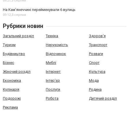
09:21,
3 серпня
На Камʼянеччині перейменували 6 вулиць
09:12,
3 серпня
Рубрики новин
Загальний розділ
Техніка
Здоров'я
Туризм
Нерухомість
Транспорт
Будівництво
Відпочинок
Розваги
Бізнес
Меблі
Спорт
Жіночий розділ
Інтернет
Культура
Економіка
Інтер'єр
Мода
Кулінарія
Послуги
Родина
Подорожі
Робота
Дитячий розділ
Реклама