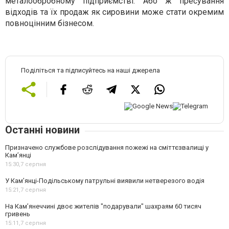
металообробному підприємстві. Або ж пресування
відходів та їх продаж як сировини може стати окремим
повноцінним бізнесом.
Поділіться та підписуйтесь на наші джерела
Останні новини
Призначено службове розслідування пожежі на сміттєзвалищі у
Кам’янці
15:30,
7 серпня
У Кам’янці-Подільському патрульні виявили нетверезого водія
15:21,
7 серпня
На Камʼянеччині двоє жителів "подарували" шахраям 60 тисяч
гривень
15:11,
7 серпня