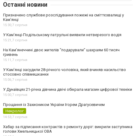
Останні новини
Призначено службове розслідування пожежі на сміттєзвалищі у
Кам’янці
15:30,
7 серпня
У Кам’янці-Подільському патрульні виявили нетверезого водія
15:21,
7 серпня
На Камʼянеччині двоє жителів "подарували" шахраям 60 тисяч
гривень
15:11,
7 серпня
У Камʼянці засудили 28-річного чоловіка, який вчиняв насильство
стосовно співмешканки
15:06,
7 серпня
У Дунаївцях 21-річна дівчина двічі обікрала магазин цифрової техніки
15:00,
7 серпня
Прощання із Захисником України Ігорем Драгусевичем
Некролог
14:53,
7 серпня
Хабар за підписання контрактів з ремонту доріг: викрили заступника
голови Хмельницької ОВА