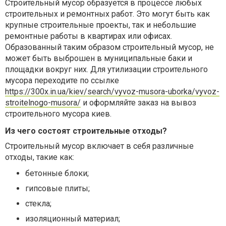
Строительный мусор образуется в процессе любых
строительных и ремонтных работ. Это могут быть как
крупные строительные проекты, так и небольшие
ремонтные работы в квартирах или офисах.
Образованный таким образом строительный мусор, не
может быть выброшен в муниципальные баки и
площадки вокруг них. Для утилизации строительного
мусора переходите по ссылке
https://300x.in.ua/kiev/search/vyvoz-musora-uborka/vyvoz-
stroitelnogo-musora/
и оформляйте заказ на вывоз
строительного мусора киев.
Из чего состоят строительные отходы?
Строительный мусор включает в себя различные
отходы, такие как:
бетонные блоки;
гипсовые плиты;
стекла;
изоляционный материал;