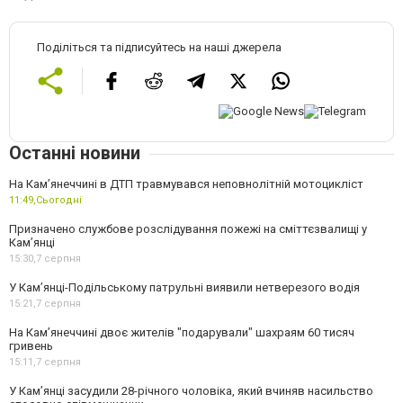
Поділіться та підписуйтесь на наші джерела
Останні новини
На Кам’янеччині в ДТП травмувався неповнолітній мотоцикліст
11:49,
Сьогодні
Призначено службове розслідування пожежі на сміттєзвалищі у
Кам’янці
15:30,
7 серпня
У Кам’янці-Подільському патрульні виявили нетверезого водія
15:21,
7 серпня
На Камʼянеччині двоє жителів "подарували" шахраям 60 тисяч
гривень
15:11,
7 серпня
У Камʼянці засудили 28-річного чоловіка, який вчиняв насильство