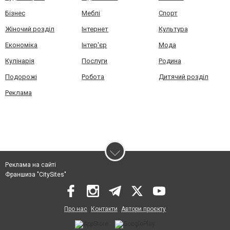
Бізнес
Меблі
Спорт
Жіночий розділ
Інтернет
Культура
Економіка
Інтер'єр
Мода
Кулінарія
Послуги
Родина
Подорожі
Робота
Дитячий розділ
Реклама
Реклама на сайті
Франшиза "CitySites"
Про нас
Контакти
Автори проєкту