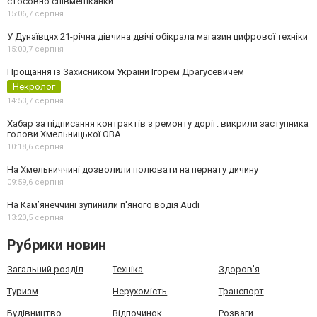
стосовно співмешканки
15:06,
7 серпня
У Дунаївцях 21-річна дівчина двічі обікрала магазин цифрової техніки
15:00,
7 серпня
Прощання із Захисником України Ігорем Драгусевичем
Некролог
14:53,
7 серпня
Хабар за підписання контрактів з ремонту доріг: викрили заступника
голови Хмельницької ОВА
10:18,
6 серпня
На Хмельниччині дозволили полювати на пернату дичину
09:59,
6 серпня
На Камʼянеччині зупинили п'яного водія Audi
13:20,
5 серпня
Рубрики новин
Загальний розділ
Техніка
Здоров'я
Туризм
Нерухомість
Транспорт
Будівництво
Відпочинок
Розваги