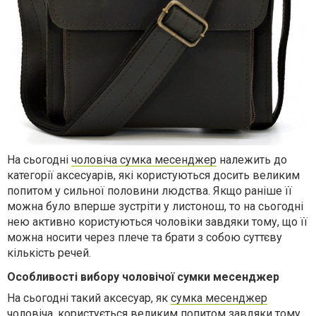
На сьогодні
чоловіча сумка месенджер
належить до
категорії аксесуарів, які користуються досить великим
попитом у сильної половини людства. Якщо раніше її
можна було вперше зустріти у листонош, то на сьогодні
нею активно користуються чоловіки завдяки тому, що її
можна носити через плече та брати з собою суттєву
кількість речей.
Особливості вибору чоловічої сумки месенджер
На сьогодні такий аксесуар, як
сумка месенджер
чоловіча
, користується великим попитом завдяки тому,