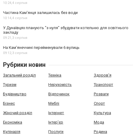
10:24,
4 серпня
Частина Кам'янця залишилась без води
10:14,
4 серпня
У Дунаївцях планують "з нуля" збудувати котельню для освітнього
закладу
09:21,
3 серпня
На Камʼянеччині перейменували 6 вулиць
09:12,
3 серпня
Рубрики новин
Загальний розділ
Техніка
Здоров'я
Туризм
Нерухомість
Транспорт
Будівництво
Відпочинок
Розваги
Бізнес
Меблі
Спорт
Жіночий розділ
Інтернет
Культура
Економіка
Інтер'єр
Мода
Кулінарія
Послуги
Родина