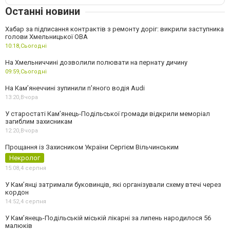
Останні новини
Хабар за підписання контрактів з ремонту доріг: викрили заступника
голови Хмельницької ОВА
10:18,
Сьогодні
На Хмельниччині дозволили полювати на пернату дичину
09:59,
Сьогодні
На Камʼянеччині зупинили п'яного водія Audi
13:20,
Вчора
У старостаті Кам’янець-Подільської громади відкрили меморіал
загиблим захисникам
12:20,
Вчора
Прощання із Захисником України Сергієм Вільчинським
Некролог
15:08,
4 серпня
У Кам’янці затримали буковинців, які організували схему втечі через
кордон
14:52,
4 серпня
У Кам’янець-Подільській міській лікарні за липень народилося 56
малюків