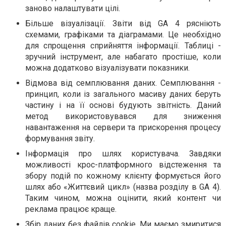
заново налаштувати цілі.
Більше візуалізації. Звіти від GA 4 рясніють
схемами, графіками та діаграмами. Це необхідно
для спрощення сприйняття інформації. Таблиці -
зручний інструмент, але набагато простіше, коли
можна додатково візуалізувати показники.
Відмова від семплювання даних. Семплювання -
принцип, коли із загального масиву даних беруть
частину і на її основі будують звітність. Даний
метод використовувався для зниження
навантаження на сервери та прискорення процесу
формування звіту.
Інформація про шлях користувача. Завдяки
можливості крос-платформного відстеження та
збору подій по кожному клієнту формується його
шлях або «Життєвий цикл» (назва розділу в GA 4).
Таким чином, можна оцінити, який контент чи
реклама працює краще.
Збір даних без файлів cookie. Ми маємо змиритися