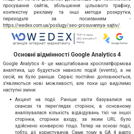
просування сайтів, збільшення цільового трафіку,
контекстну рекламу та інші методи розкрутки,
переходьте за посиланням -
https://wedex.com.ua/poslugy/seo-prosuvannya-sajtiv/
.
Основні відмінності Google Analytics 4
Google Analytics 4- це масштабована кросплатформова
аналітика, що будується навколо подій (events), а не
сесій, як було раніше. Сервіс постійно доповнюється,
з'являються нові можливості, але поки що виділимо
наступні зміни:
Акцент на події. Раніше звіти базувалися на
сеансах та переглядах сторінок, в основному
аналізувалася кількість відвідувань тієї чи іншої
сторінки, сторінки входу, за яким URL було
здійснено конверсію тощо. Тепер на основі події,
тобто, дії користувачів. Саме тому в GA 4 варто