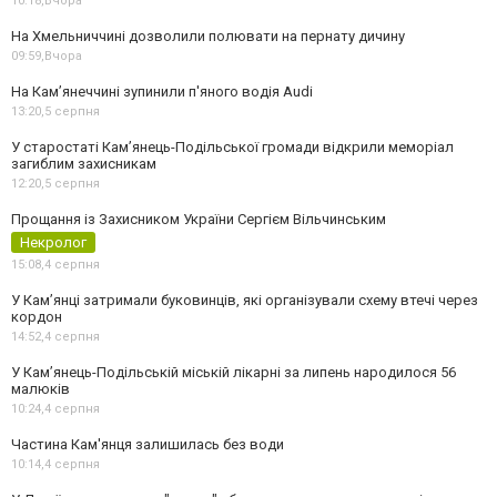
10:18,
Вчора
На Хмельниччині дозволили полювати на пернату дичину
09:59,
Вчора
На Камʼянеччині зупинили п'яного водія Audi
13:20,
5 серпня
У старостаті Кам’янець-Подільської громади відкрили меморіал
загиблим захисникам
12:20,
5 серпня
Прощання із Захисником України Сергієм Вільчинським
Некролог
15:08,
4 серпня
У Кам’янці затримали буковинців, які організували схему втечі через
кордон
14:52,
4 серпня
У Кам’янець-Подільській міській лікарні за липень народилося 56
малюків
10:24,
4 серпня
Частина Кам'янця залишилась без води
10:14,
4 серпня