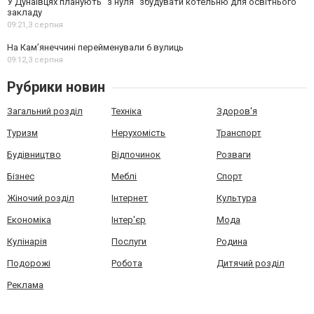
У Дунаївцях планують "з нуля" збудувати котельню для освітнього
закладу
09:21,
3 серпня
На Камʼянеччині перейменували 6 вулиць
09:12,
3 серпня
Рубрики новин
Загальний розділ
Техніка
Здоров'я
Туризм
Нерухомість
Транспорт
Будівництво
Відпочинок
Розваги
Бізнес
Меблі
Спорт
Жіночий розділ
Інтернет
Культура
Економіка
Інтер'єр
Мода
Кулінарія
Послуги
Родина
Подорожі
Робота
Дитячий розділ
Реклама