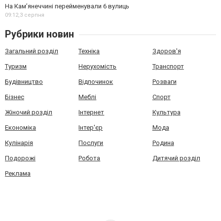
На Камʼянеччині перейменували 6 вулиць
09:12,
3 серпня
Рубрики новин
Загальний розділ
Техніка
Здоров'я
Туризм
Нерухомість
Транспорт
Будівництво
Відпочинок
Розваги
Бізнес
Меблі
Спорт
Жіночий розділ
Інтернет
Культура
Економіка
Інтер'єр
Мода
Кулінарія
Послуги
Родина
Подорожі
Робота
Дитячий розділ
Реклама