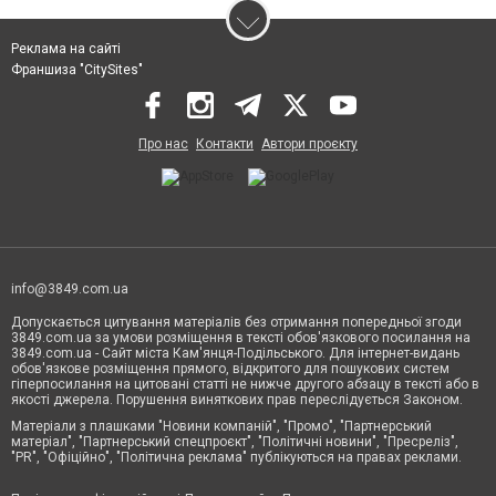
Реклама на сайті
Франшиза "CitySites"
Про нас
Контакти
Автори проєкту
info@3849.com.ua
Допускається цитування матеріалів без отримання попередньої згоди
3849.com.ua за умови розміщення в тексті обов'язкового посилання на
3849.com.ua - Сайт міста Кам'янця-Подільського. Для інтернет-видань
обов'язкове розміщення прямого, відкритого для пошукових систем
гіперпосилання на цитовані статті не нижче другого абзацу в тексті або в
якості джерела. Порушення виняткових прав переслідується Законом.
Матеріали з плашками "Новини компаній", "Промо", "Партнерський
матеріал", "Партнерський спецпроєкт", "Політичні новини", "Пресреліз",
"PR", "Офіційно", "Політична реклама" публікуються на правах реклами.