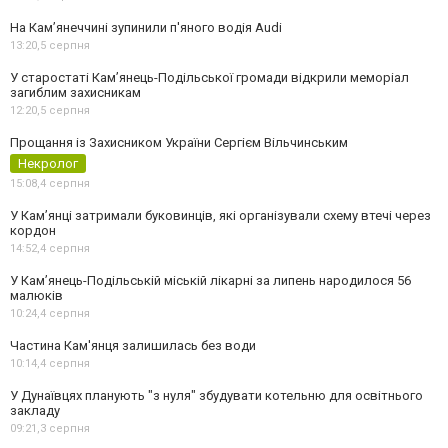
На Камʼянеччині зупинили п'яного водія Audi
13:20,
5 серпня
У старостаті Кам’янець-Подільської громади відкрили меморіал
загиблим захисникам
12:20,
5 серпня
Прощання із Захисником України Сергієм Вільчинським
Некролог
15:08,
4 серпня
У Кам’янці затримали буковинців, які організували схему втечі через
кордон
14:52,
4 серпня
У Кам’янець-Подільській міській лікарні за липень народилося 56
малюків
10:24,
4 серпня
Частина Кам'янця залишилась без води
10:14,
4 серпня
У Дунаївцях планують "з нуля" збудувати котельню для освітнього
закладу
09:21,
3 серпня