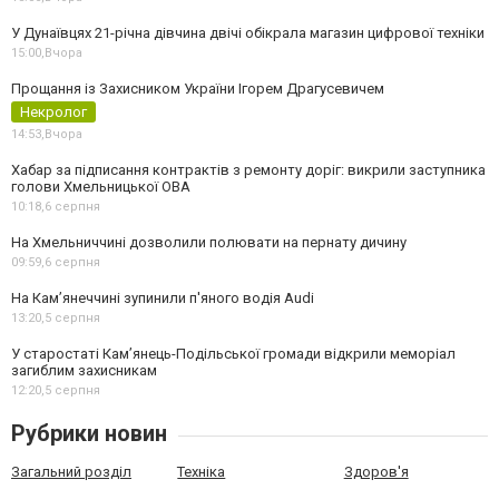
У Дунаївцях 21-річна дівчина двічі обікрала магазин цифрової техніки
15:00,
Вчора
Прощання із Захисником України Ігорем Драгусевичем
Некролог
14:53,
Вчора
Хабар за підписання контрактів з ремонту доріг: викрили заступника
голови Хмельницької ОВА
10:18,
6 серпня
На Хмельниччині дозволили полювати на пернату дичину
09:59,
6 серпня
На Камʼянеччині зупинили п'яного водія Audi
13:20,
5 серпня
У старостаті Кам’янець-Подільської громади відкрили меморіал
загиблим захисникам
12:20,
5 серпня
Рубрики новин
Загальний розділ
Техніка
Здоров'я