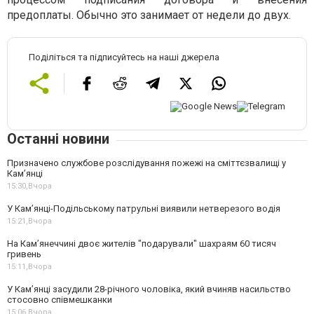
предоплаты. Обычно это занимает от недели до двух.
Поділіться та підписуйтесь на наші джерела
Останні новини
Призначено службове розслідування пожежі на сміттєзвалищі у
Кам’янці
15:30,
Вчора
У Кам’янці-Подільському патрульні виявили нетверезого водія
15:21,
Вчора
На Камʼянеччині двоє жителів "подарували" шахраям 60 тисяч
гривень
15:11,
Вчора
У Камʼянці засудили 28-річного чоловіка, який вчиняв насильство
стосовно співмешканки
15:06,
Вчора