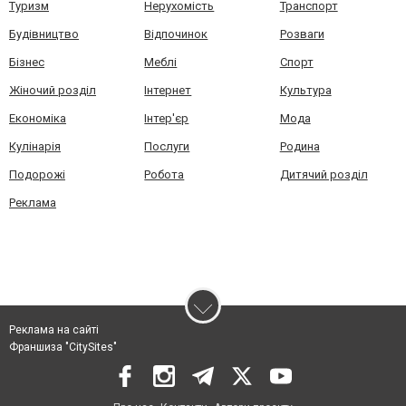
Туризм
Нерухомість
Транспорт
Будівництво
Відпочинок
Розваги
Бізнес
Меблі
Спорт
Жіночий розділ
Інтернет
Культура
Економіка
Інтер'єр
Мода
Кулінарія
Послуги
Родина
Подорожі
Робота
Дитячий розділ
Реклама
Реклама на сайті
Франшиза "CitySites"