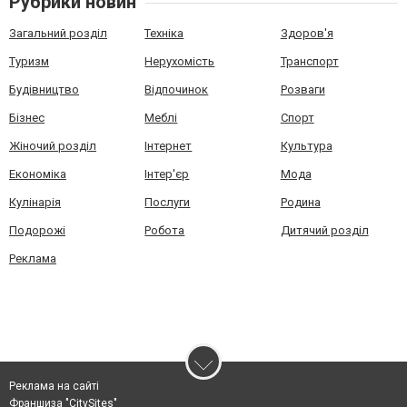
Рубрики новин
Загальний розділ
Техніка
Здоров'я
Туризм
Нерухомість
Транспорт
Будівництво
Відпочинок
Розваги
Бізнес
Меблі
Спорт
Жіночий розділ
Інтернет
Культура
Економіка
Інтер'єр
Мода
Кулінарія
Послуги
Родина
Подорожі
Робота
Дитячий розділ
Реклама
Реклама на сайті
Франшиза "CitySites"