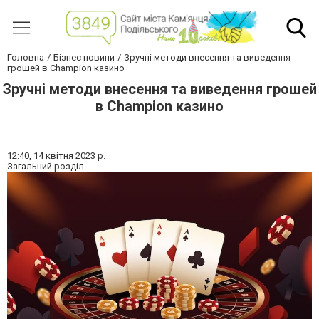
Головна
Бізнес новини
Зручні методи внесення та виведення
грошей в Champion казино
Зручні методи внесення та виведення грошей
в Champion казино
12:40,
14 квітня 2023 р.
Загальний розділ